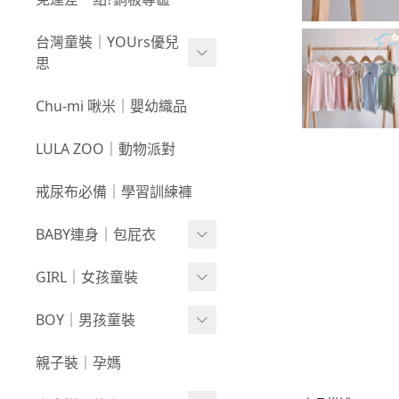
新春童裝｜現貨
80
0723新品
台灣童裝｜YOUrs優兒
零碼親子裝
不勒短褲3件$599⧸不勒褲
0716新品
思
3件$999
戲水｜泳裝
0709新品
咕溜棉系列
Chu-mi 啾米｜嬰幼織品
髮飾｜髮圈
0702新品
-
經典色
LULA ZOO｜動物派對
襪襪｜帽｜圍巾
0618新品
-
小彩豆
戒尿布必備｜學習訓練褲
0611新品
棉甜系列
BABY連身｜包屁衣
0604新品
竹節棉系列
0528新品
Baby Girl
GIRL｜女孩童裝
厚棉系列
0521新品
Baby Boy
絨感棉系列
上身
BOY｜男孩童裝
0514新品
包巾｜配件
新生兒⧸包屁衣
下著
上身
親子裝｜孕媽
0507新品
上下身單品
外套/背心
下著