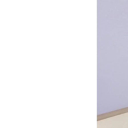
華碩文化｜童書
禾流文創｜童書
土耳其MinikOiOi｜嬰童
矽膠餐具
以色列Yookidoo│洗澡⧸探
索玩具
波蘭Maylily│夢幻竹纖維
嬰童寢具
日本TakeMe│媽媽包
美國Itzy Ritzy│安撫玩具
美國Mary Meyer｜安撫系
列
-
彌月禮盒