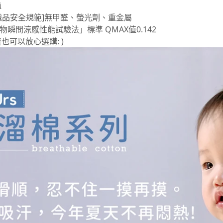
過
[紡織品安全規範]無甲醛、螢光劑、重金屬
「織物瞬間涼感性能試驗法」標準 QMAX值0.142
也可以放心選購: )