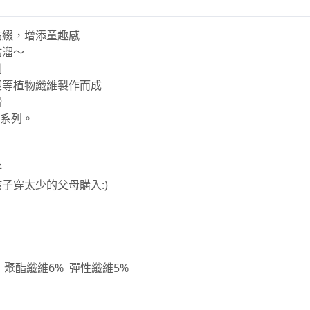
點綴，增添童趣感
咕溜～
劑
漿等植物纖維製作而成
滑
感系列。
好
子穿太少的父母購入:)
 聚酯纖維6% 彈性纖維5%