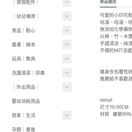
商品描述
｜穿搭配件｜
0430新品
連身衣
套裝
外套/背心
寶寶襪⧸童襪
可愛的小印花
｜幼兒哺育｜
0423新品
圍兜/帽子/其他
洋裝
套裝
咕溜、咕溜、
內褲/學習褲
0416新品
奶瓶｜水壺｜奶嘴
無添加化學藥
食品｜點心
經典禮盒
以棉、竹、木
圍兜/口水巾
0409新品
餐具｜餐椅
副食品
手感清涼、絲
童書｜繪本
帽/圍巾
平價的MIT涼
0401新品
圍兜｜哺具
零食｜點心
0-1歲
玩具｜教具
髮飾/髮帶
0326新品
營養保健
1-3歲
安撫娃娃/安撫巾
連身衣包覆性
洗護清潔｜保養
寶寶鞋/童鞋
0319新品
推薦給不喜歡孩
3歲+
0-1歲｜啟蒙
洗沐用品
｜外出用品｜
0312新品
1-3歲｜玩具
護理保養
0226新品
收納袋｜媽媽包
detail
嬰幼消耗用品
3歲+｜玩具
尺寸70-90CM
浴巾｜澡巾｜防水墊
0204新品
防蚊｜防曬
材質 縲縈89%
居家｜生活
戲水玩具
0126新品
嬰兒推車｜背巾｜披風
環境清潔
孕期｜產後