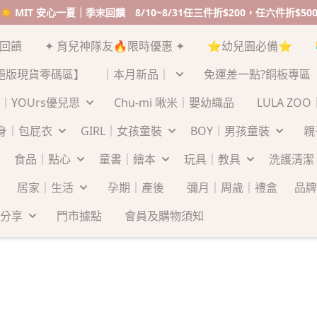
末回饋
✦ 育兒神隊友🔥限時優惠 ✦
⭐幼兒園必備⭐
絕版現貨零碼區】
｜本月新品｜
免運差一點?銅板專區
｜YOUrs優兒思
Chu-mi 啾米｜嬰幼織品
LULA ZO
連身｜包屁衣
GIRL｜女孩童裝
BOY｜男孩童裝
親
食品｜點心
童書｜繪本
玩具｜教具
洗護清潔
居家｜生活
孕期｜產後
彌月｜周歲｜禮盒
品牌
分享
門市據點
會員及購物須知