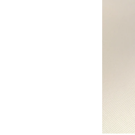
-
沙沙紙/布書
-
手搖鈴
-
安撫巾
-
安撫奶嘴
-
安撫玩偶
美國Copper Pearl│絲滑
超彈寶寶織品
美國OOLY｜玩美藝術創新
文具
德國Avenir Kids｜兒童藝
術手作玩具
德國Haku Yoka｜蜂蠟蠟