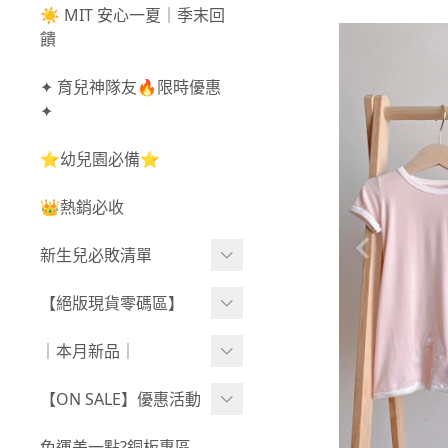
☀️ MIT 安心一夏｜季末回
饋
✦ 育兒神隊友🔥限時優惠
✦
⭐幼兒園必備⭐
👑熱銷必收
新生兒必敗清單
新生兒服飾
【絕版現貨零碼區】
新生兒織品
尺寸50-70CM
｜本月新品｜
包巾/抱毯
尺寸73-90CM
0806新品
【ON SALE】優惠活動
尺寸90CM↑
0730新品
秋冬高腰不勒褲任3件$10
免運差一點?銅板專區