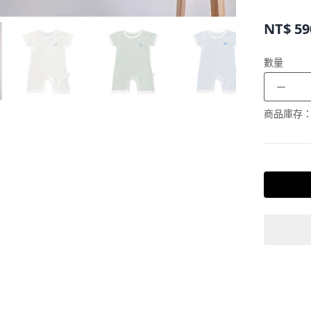
NT$
59
數量
－
商品庫存