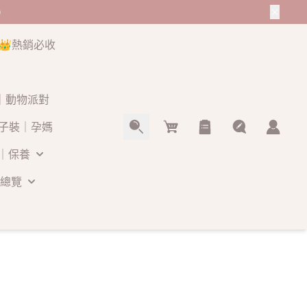
👑熱銷必收
O｜動物派對
Cart
子裝｜孕媽
｜保養
總覽