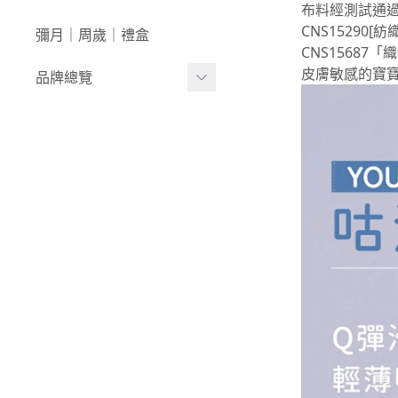
澡盆｜馬桶
學步車｜滑步車
布料經測試通
生活日用
CNS15290
彌月｜周歲｜禮盒
泳裝｜戲水
CNS15687
兒童桌椅
皮膚敏感的寶寶
品牌總覽
兒童背包｜書包
居家收納
生活家電｜風扇
LULA ZOO｜動物派對
床寢｜尿布台
韓國UBMOM│哺育系列
童心防護
比利時trixie│有機棉織品
玩具
-
BABY安撫系列
-
動物造型連帽浴巾/
斗篷/圍兜
-
動物造型幼幼背包/
書包
-
愛喝水隨身瓶