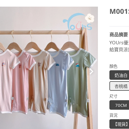
M00
商品摘要
YOUrs
給寶貝涼
顏色
奶油白
杏桃橘
尺寸
70CM
貨況
【現貨