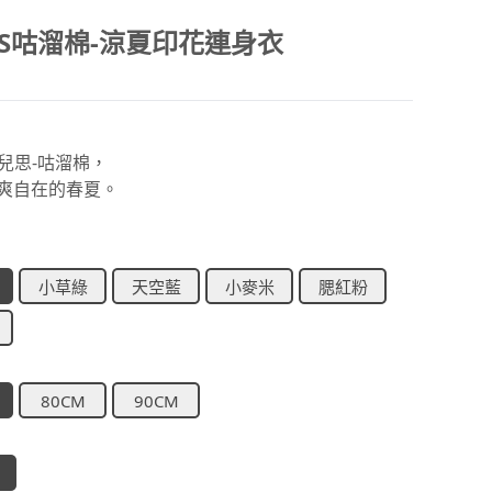
1S咕溜棉-涼夏印花連身衣
優兒思-咕溜棉，
爽自在的春夏。
小草綠
天空藍
小麥米
腮紅粉
80CM
90CM
】