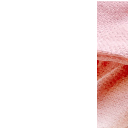
筆
德國FLYBABY｜時尚嬰兒
揹巾
台灣MAMAYO│幼兒美術
品牌
-
1-3歲推薦
-
3-6歲推薦
-
6歲以上
Classic World ｜經典啟蒙
教育木玩
泰國PLAN TOYS│優質環
保木頭玩具
澳洲NATURE'S BOTANIC