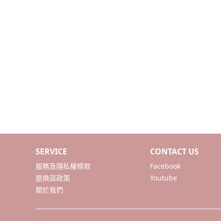
-
BABY安撫系列
-
動物造型連帽浴巾/斗篷/
圍兜
-
動物造型幼幼背包/書包
-
愛喝水隨身瓶
華碩文化｜童書
禾流文創｜童書
土耳其MinikOiOi｜嬰童矽膠餐
SERVICE
CONTACT US
具
服務及隱私權條款
Facebook
以色列Yookidoo│洗澡⧸探索玩
退換貨政策
Youtube
具
關於我們
波蘭Maylily│夢幻竹纖維嬰童
寢具