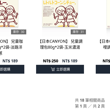
庫存
30
庫存
31
YON】 兒童咖
【日本CANYON】 兒童調
【日本
g*2袋-淡路洋
理包80g*2袋-玉米濃湯
哩調
蔥
NT$
189
NT$ 250
NT$
189
NT$
即選購
立即選購
共
18
筆相關商品
第
1
頁 ／ 共
2
頁