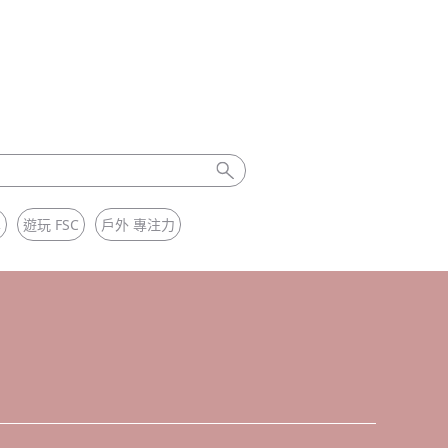
學
遊玩 FSC
戶外 專注力