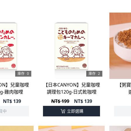
庫存
0
庫存
2
YON】兒童咖哩
【日本CANYON】兒童咖哩
【粥寶
0g-雞肉咖哩
調理包120g-日式乾咖哩
NT$
139
NT$ 199
NT$
139
貨中
立即選購