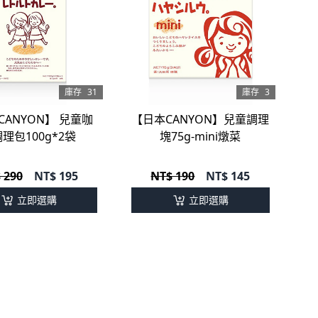
庫存
31
庫存
3
CANYON】 兒童咖
【日本CANYON】兒童調理
理包100g*2袋
塊75g-mini燉菜
 290
NT$
195
NT$ 190
NT$
145
立即選購
立即選購