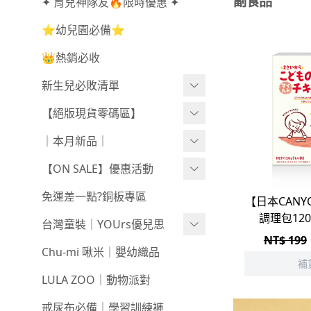
副食品
✦ 育兒神隊友🔥限時優惠 ✦
⭐幼兒園必備⭐
👑熱銷必收
新生兒必敗清單
新生兒服飾
【絕版現貨零碼區】
新生兒織品
尺寸50-70CM
｜本月新品｜
包巾/抱毯
尺寸73-90CM
0806新品
【ON SALE】優惠活動
尺寸90CM↑
0730新品
秋冬高腰不勒褲任3件$1080
免運差一點?銅板專區
【日本CAN
調理包12
新春童裝｜現貨
0723新品
不勒短褲3件$599⧸不勒褲3件
台灣童裝｜YOUrs優兒思
NT$ 199
$999
零碼親子裝
0716新品
咕溜棉系列
Chu-mi 啾米｜嬰幼織品
補
-
經典色
戲水｜泳裝
0709新品
LULA ZOO｜動物派對
-
小彩豆
髮飾｜髮圈
0702新品
戒尿布必備｜學習訓練褲