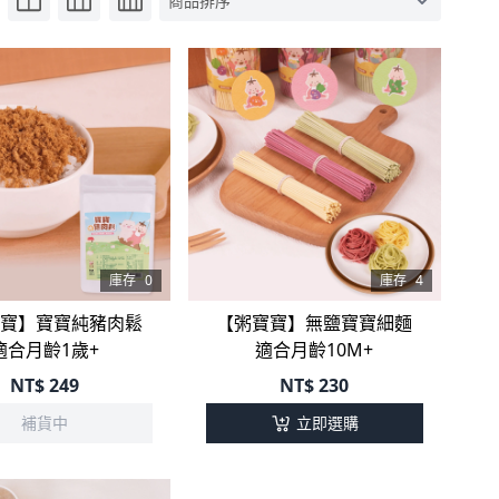
庫存
0
庫存
4
寶】寶寶純豬肉鬆
【粥寶寶】無鹽寶寶細麵
適合月齡1歲+
適合月齡10M+
NT$
249
NT$
230
補貨中
立即選購