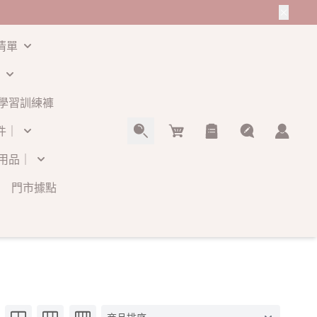
清單
學習訓練褲
Cart
件｜
用品｜
門市據點