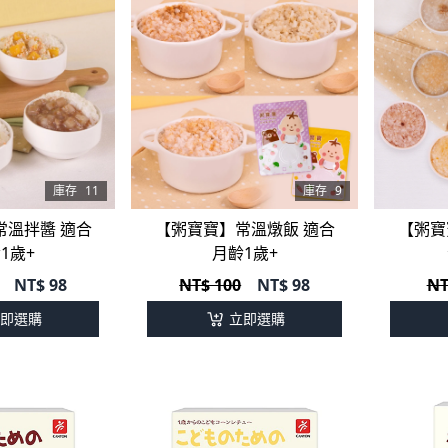
庫存
11
庫存
9
常溫拌醬 適合
【粥寶寶】常溫燉飯 適合
【粥寶
1歲+
月齡1歲+
NT$
98
NT$ 100
NT$
98
NT
即選購
立即選購