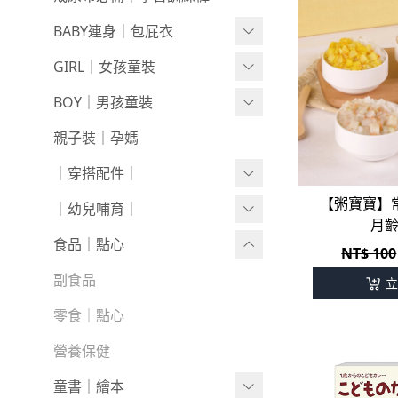
襪襪｜帽｜圍巾
0618新品
棉甜系列
BABY連身｜包屁衣
0611新品
竹節棉系列
Baby Girl
GIRL｜女孩童裝
0604新品
厚棉系列
Baby Boy
上身
BOY｜男孩童裝
0528新品
絨感棉系列
包巾｜配件
下著
上身
親子裝｜孕媽
0521新品
新生兒⧸包屁衣
外套/背心
下著
｜穿搭配件｜
【粥寶寶】
0514新品
上下身單品
套裝
外套/背心
寶寶襪⧸童襪
｜幼兒哺育｜
月齡
0507新品
連身衣
洋裝
套裝
內褲/學習褲
奶瓶｜水壺｜奶嘴
食品｜點心
NT$ 100
0430新品
圍兜/帽子/其他
圍兜/口水巾
餐具｜餐椅
副食品
立
0423新品
經典禮盒
帽/圍巾
圍兜｜哺具
零食｜點心
0416新品
髮飾/髮帶
營養保健
0409新品
寶寶鞋/童鞋
童書｜繪本