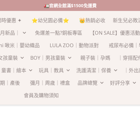
🚛官網全館滿$1500免運費
限時優惠 ✦
⭐幼兒園必備⭐
👑熱銷必收
新生兒必敗
月新品｜
免運差一點?銅板專區
【ON SALE】優惠活動
-mi 啾米｜嬰幼織品
LULA ZOO｜動物派對
戒尿布必備｜
｜女孩童裝
BOY｜男孩童裝
親子裝｜孕媽
｜穿搭配
童書｜繪本
玩具｜教具
洗護清潔｜保養
｜外出
期｜產後
彌月｜周歲｜禮盒
品牌總覽
好評分享
會員及購物須知