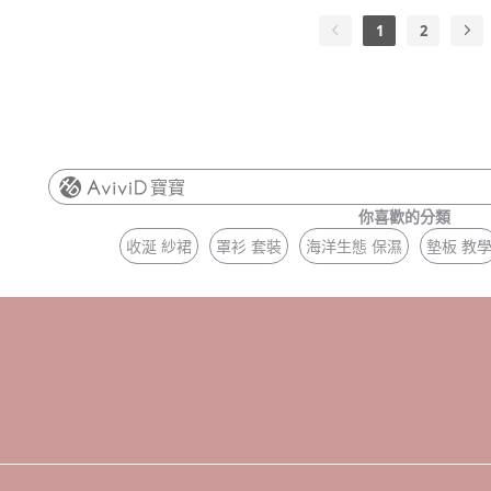
1
2
寶寶
你喜歡的分類
收涎 紗裙
罩衫 套裝
海洋生態 保濕
墊板 教