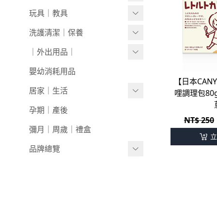
0401新品
0-1歲
玩具｜教具
0326新品
1-3歲
安撫娃娃/安撫巾
洗護清潔｜保養
0319新品
3歲+
0-1歲｜啟蒙
洗沐用品
｜外出用品｜
0312新品
1-3歲｜玩具
護理保養
收納袋｜媽媽包
嬰幼消耗用品
【日本CAN
0226新品
3歲+｜玩具
浴巾｜澡巾｜防水墊
防蚊｜防曬
居家｜生活
哩調理包80
0204新品
戲水玩具
嬰兒推車｜背巾｜披風
環境清潔
孕期｜產後
NT$ 250
0126新品
澡盆｜馬桶
學步車｜滑步車
生活日用
彌月｜周歲｜禮盒
立
泳裝｜戲水
兒童桌椅
品牌總覽
兒童背包｜書包
居家收納
LULA ZOO｜動物派對
生活家電｜風扇
床寢｜尿布台
韓國UBMOM│哺育系列
童心防護
比利時trixie│有機棉織品玩具