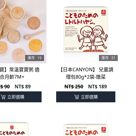
庫存
19
庫存
31
寶】常溫寶寶粥 適
【日本CANYON】 兒童調
合月齡7M+
理包80g*2袋-燉菜
$ 90
NT$
89
NT$ 250
NT$
189
立即選購
立即選購