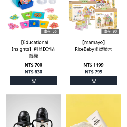
庫存
56
庫存
90
【Educational
【mamayo】
Insights】創意DIY貼
RiceBaby米寶積木
紙機
NT$ 700
NT$ 1199
NT$
630
NT$
799