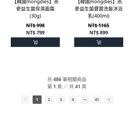
【韓國mongdies】燕
【韓國mongdies】燕
麥益生菌保濕面霜
麥益生菌寶寶洗髮沐浴
(30g)
乳(400ml)
NT$ 998
NT$ 1165
NT$
799
NT$
899
共
486
筆相關商品
第
1
頁 ／ 共
41
頁
1
2
3
4
41