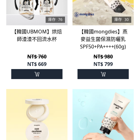
庫存
76
庫存
30
【韓國UBMOM】烘焙
【韓國mongdies】燕
師渣渣不回流水杯
麥益生菌保濕防曬乳
SPF50+PA++++(60g)
NT$ 760
NT$ 980
NT$
669
NT$
799