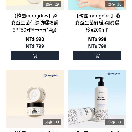
庫存
29
庫存
30
【韓國mongdies】燕
【韓國mongdies】燕
麥益生菌保濕防曬粉餅
麥益生菌舒緩凝膠(曬
SPF50+PA++++(14g)
後)(200ml)
NT$ 998
NT$ 998
NT$
799
NT$
799
庫存
30
庫存
31