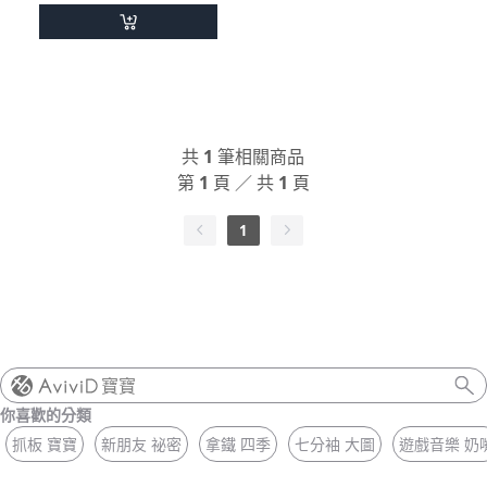
共
1
筆相關商品
第
1
頁 ／ 共
1
頁
1
寶寶
你喜歡的分類
抓板 寶寶
新朋友 祕密
拿鐵 四季
七分袖 大圖
遊戲音樂 奶