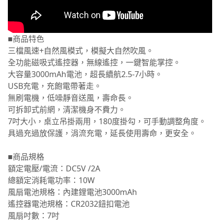
■商品特色
三檔風速+自然風模式，模擬大自然吹風。
全功能磁吸式遙控器，無線遙控，一鍵智能掌控。
大容量3000mAh電池，超長續航2.5-7小時。
USB充電，充飽電帶著走。
無刷電機，低噪靜音送風，壽命長。
可拆卸式前網，清潔機身不費力。
7吋大小，桌立吊掛兩用，180度掛勾，可手動調整角度。
具過充過放保護，涓流充電，延長使用壽命，更安全。
■商品規格
額定電壓/電流：DC5V /2A
總額定消耗電功率：10W
風扇電池規格：內建鋰電池3000mAh
遙控器電池規格：CR2032鈕扣電池
風扇吋數：7吋