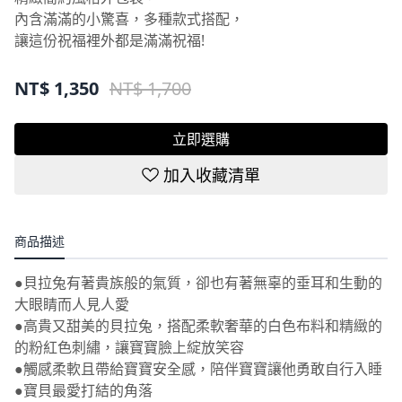
內含滿滿的小驚喜，多種款式搭配，
讓這份祝福裡外都是滿滿祝福!
NT$
1,350
NT$ 1,700
立即選購
加入收藏清單
商品描述
●貝拉兔有著貴族般的氣質，卻也有著無辜的垂耳和生動的
大眼睛而人見人愛
●高貴又甜美的貝拉兔，搭配柔軟奢華的白色布料和精緻的
的粉紅色刺繡，讓寶寶臉上綻放笑容
●觸感柔軟且帶給寶寶安全感，陪伴寶寶讓他勇敢自行入睡
●寶貝最愛打結的角落