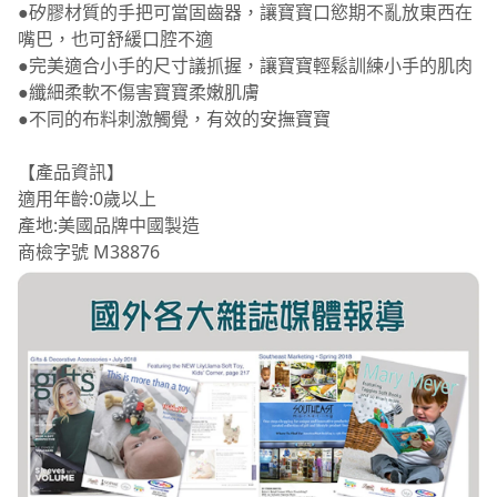
●矽膠材質的手把可當固齒器，讓寶寶口慾期不亂放東西在
嘴巴，也可舒緩口腔不適
●完美適合小手的尺寸議抓握，讓寶寶輕鬆訓練小手的肌肉
●纖細柔軟不傷害寶寶柔嫩肌膚
●不同的布料刺激觸覺，有效的安撫寶寶
【產品資訊】
適用年齡:0歲以上
產地:美國品牌中國製造
商檢字號 M38876