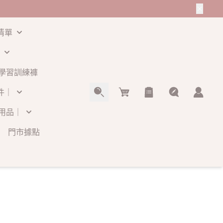
清單
學習訓練褲
Cart
件｜
用品｜
門市據點