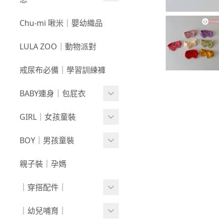
3件$999
戲水｜泳裝
0709新品
咕溜棉系列
Chu-mi 啾米｜嬰幼織品
髮飾｜髮圈
0702新品
-
經典色
LULA ZOO｜動物派對
襪襪｜帽｜圍巾
0618新品
-
小彩豆
戒尿布必備｜學習訓練褲
0611新品
棉甜系列
BABY連身｜包屁衣
0604新品
竹節棉系列
0528新品
Baby Girl
GIRL｜女孩童裝
厚棉系列
0521新品
Baby Boy
絨感棉系列
上身
BOY｜男孩童裝
0514新品
包巾｜配件
新生兒⧸包屁衣
下著
上身
親子裝｜孕媽
0507新品
上下身單品
外套/背心
下著
｜穿搭配件｜
0430新品
連身衣
套裝
外套/背心
寶寶襪⧸童襪
｜幼兒哺育｜
0423新品
圍兜/帽子/其他
洋裝