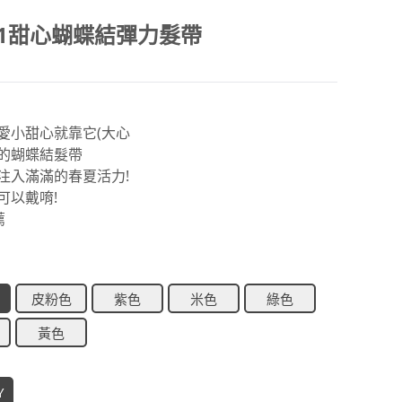
01甜心蝴蝶結彈力髮帶
愛小甜心就靠它(大心
的蝴蝶結髮帶
注入滿滿的春夏活力!
可以戴唷!
薦
皮粉色
紫色
米色
綠色
黃色
Y