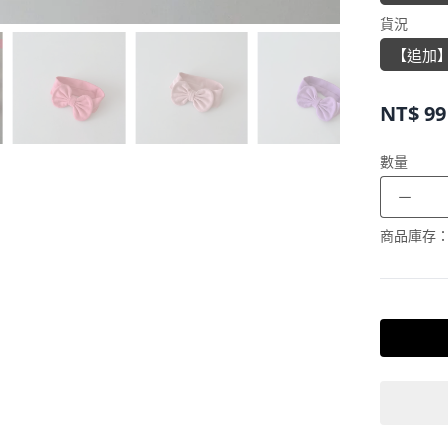
貨況
【追加
NT$
99
數量
－
商品庫存