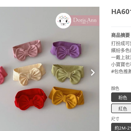
HA6
商品摘要
打扮成可
繽紛多色
一戴上就
小寶寶也
#包色推
顏色
粉色
紅色
尺寸
約2M-2