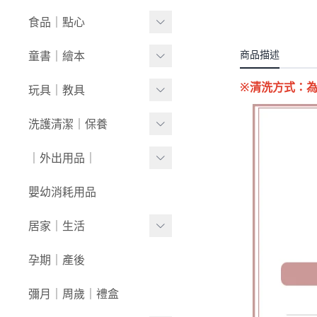
套裝
內褲/學習褲
0416新品
奶瓶｜水壺｜奶嘴
食品｜點心
經典禮盒
圍兜/口水巾
0409新品
餐具｜餐椅
副食品
商品描述
童書｜繪本
帽/圍巾
0401新品
圍兜｜哺具
零食｜點心
0-1歲
※清洗方式：
玩具｜教具
髮飾/髮帶
0326新品
營養保健
1-3歲
安撫娃娃/安撫巾
洗護清潔｜保養
寶寶鞋/童鞋
0319新品
3歲+
0-1歲｜啟蒙
洗沐用品
｜外出用品｜
0312新品
1-3歲｜玩具
護理保養
0226新品
收納袋｜媽媽包
嬰幼消耗用品
3歲+｜玩具
浴巾｜澡巾｜防水墊
0204新品
防蚊｜防曬
居家｜生活
戲水玩具
0126新品
嬰兒推車｜背巾｜披風
環境清潔
孕期｜產後
澡盆｜馬桶
學步車｜滑步車
生活日用
彌月｜周歲｜禮盒
泳裝｜戲水
兒童桌椅