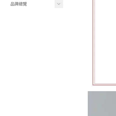
品牌總覽
兒童背包｜書包
居家收納
生活家電｜風扇
LULA ZOO｜動物派對
床寢｜尿布台
韓國UBMOM│哺育系列
童心防護
比利時trixie│有機棉織品
玩具
-
BABY安撫系列
-
動物造型連帽浴巾/
斗篷/圍兜
-
動物造型幼幼背包/
書包
-
愛喝水隨身瓶
華碩文化｜童書