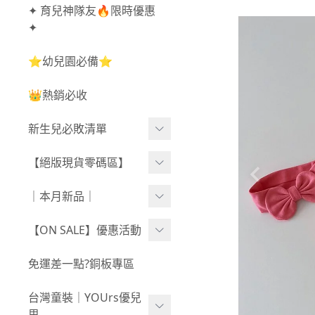
✦ 育兒神隊友🔥限時優惠
✦
⭐幼兒園必備⭐
👑熱銷必收
新生兒必敗清單
新生兒服飾
【絕版現貨零碼區】
新生兒織品
尺寸50-70CM
｜本月新品｜
包巾/抱毯
尺寸73-90CM
0806新品
【ON SALE】優惠活動
尺寸90CM↑
0730新品
秋冬高腰不勒褲任3件$10
免運差一點?銅板專區
新春童裝｜現貨
80
0723新品
台灣童裝｜YOUrs優兒
零碼親子裝
不勒短褲3件$599⧸不勒褲
0716新品
思