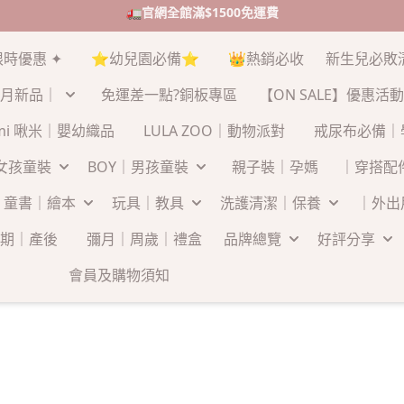
🚛官網全館滿$1500免運費
限時優惠 ✦
⭐幼兒園必備⭐
👑熱銷必收
新生兒必敗
月新品｜
免運差一點?銅板專區
【ON SALE】優惠活動
-mi 啾米｜嬰幼織品
LULA ZOO｜動物派對
戒尿布必備｜
｜女孩童裝
BOY｜男孩童裝
親子裝｜孕媽
｜穿搭配
童書｜繪本
玩具｜教具
洗護清潔｜保養
｜外出
期｜產後
彌月｜周歲｜禮盒
品牌總覽
好評分享
會員及購物須知