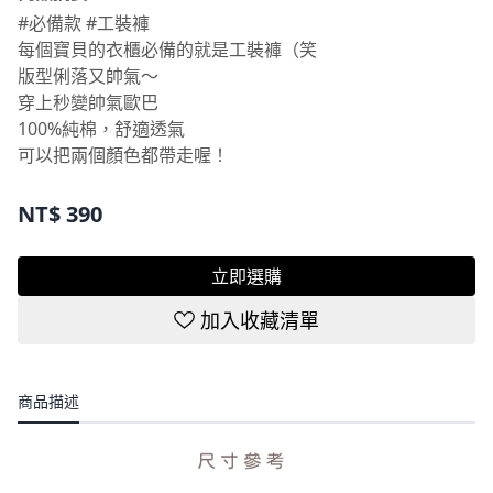
#必備款 #工裝褲
每個寶貝的衣櫃必備的就是工裝褲（笑
版型俐落又帥氣～
穿上秒變帥氣歐巴
100%純棉，舒適透氣
可以把兩個顏色都帶走喔！
NT$
390
立即選購
加入收藏清單
商品描述