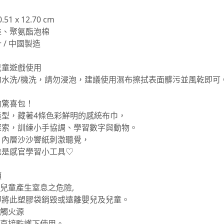
.51 x 12.70 cm
維、聚氨酯泡棉
 / 中國製造
兒童遊戲使用
勿水洗/機洗，請勿浸泡，建議使用濕布擦拭表面髒污並風乾即可
的驚喜包！
造型，藏著4條色彩鮮明的感統布巾，
探索，訓練小手協調、學習數字與動物。
、內層沙沙響紙刺激聽覺，
也是感官學習小工具♡
項
或兒童產生窒息之危險,
即將此塑膠袋銷毀或遠離嬰兒及兒童。
接觸火源
人直接監護下使用。