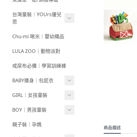
新春童裝｜現貨
80
0723新品
台灣童裝｜YOUrs優兒
零碼親子裝
不勒短褲3件$599⧸不勒褲
0716新品
思
3件$999
戲水｜泳裝
0709新品
咕溜棉系列
Chu-mi 啾米｜嬰幼織品
髮飾｜髮圈
0702新品
-
經典色
LULA ZOO｜動物派對
襪襪｜帽｜圍巾
0618新品
-
小彩豆
戒尿布必備｜學習訓練褲
0611新品
棉甜系列
BABY連身｜包屁衣
0604新品
竹節棉系列
0528新品
Baby Girl
GIRL｜女孩童裝
厚棉系列
0521新品
Baby Boy
絨感棉系列
上身
BOY｜男孩童裝
0514新品
包巾｜配件
新生兒⧸包屁衣
下著
上身
親子裝｜孕媽
商品描述
0507新品
上下身單品
外套/背心
下著