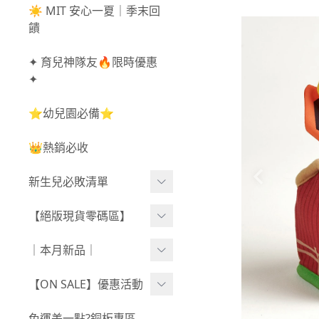
☀️ MIT 安心一夏｜季末回
饋
✦ 育兒神隊友🔥限時優惠
✦
⭐幼兒園必備⭐
👑熱銷必收
新生兒必敗清單
新生兒服飾
【絕版現貨零碼區】
新生兒織品
尺寸50-70CM
｜本月新品｜
包巾/抱毯
尺寸73-90CM
0806新品
【ON SALE】優惠活動
尺寸90CM↑
0730新品
秋冬高腰不勒褲任3件$10
免運差一點?銅板專區