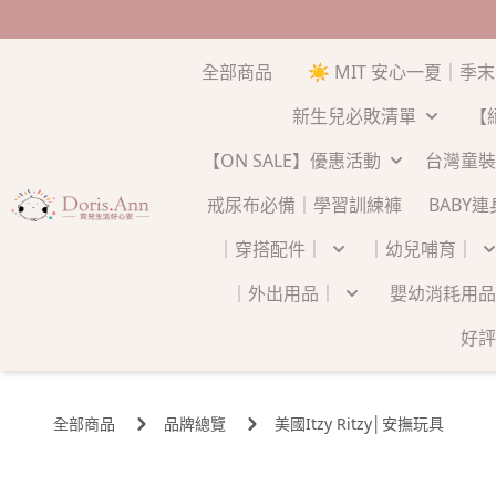
全部商品
☀️ MIT 安心一夏｜季
新生兒必敗清單
【
【ON SALE】優惠活動
台灣童裝
戒尿布必備｜學習訓練褲
BABY
｜穿搭配件｜
｜幼兒哺育｜
｜外出用品｜
嬰幼消耗用品
好評
全部商品
品牌總覽
美國Itzy Ritzy│安撫玩具