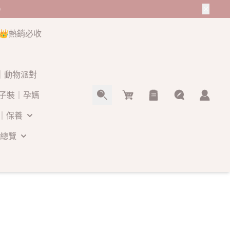
0
👑熱銷必收
O｜動物派對
Cart
子裝｜孕媽
｜保養
總覽