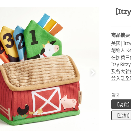
【It
商品摘要
美國│Itzy 
創始人 Kel
在撫養三
Itzy R
及各大雜
並入駐全
貨況
【現貨
【追加