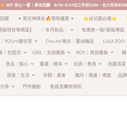
☀️ MIT 安心一夏｜季末回饋 8/10~8/31任三件折$200，任六件折$50
末回饋
✦ 育兒神隊友🔥限時優惠 ✦
⭐幼兒園必備⭐
絕版現貨零碼區】
｜本月新品｜
免運差一點?銅板專區
｜YOUrs優兒思
Chu-mi 啾米｜嬰幼織品
LULA ZO
連身｜包屁衣
GIRL｜女孩童裝
BOY｜男孩童裝
親
食品｜點心
童書｜繪本
玩具｜教具
洗護清潔
居家｜生活
孕期｜產後
彌月｜周歲｜禮盒
品牌
分享
門市據點
會員及購物須知