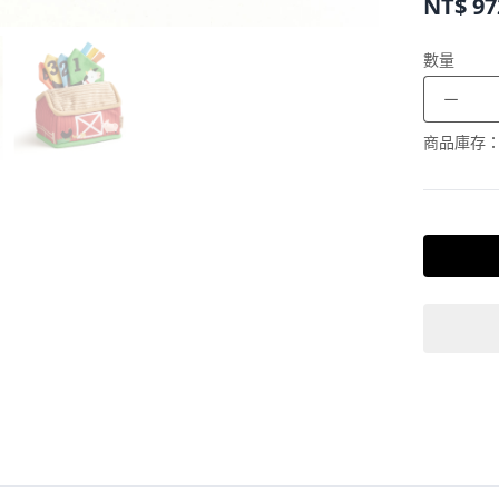
NT$
97
數量
－
商品庫存