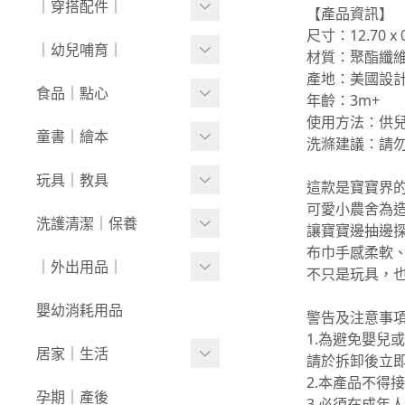
｜穿搭配件｜
【產品資訊】
0430新品
連身衣
套裝
外套/背心
尺寸：12.70 x 0
寶寶襪⧸童襪
｜幼兒哺育｜
0423新品
材質：聚酯纖
圍兜/帽子/其他
洋裝
套裝
產地：美國設計
內褲/學習褲
0416新品
奶瓶｜水壺｜奶嘴
食品｜點心
經典禮盒
年齡：3m+
圍兜/口水巾
使用方法：供
0409新品
餐具｜餐椅
副食品
童書｜繪本
洗滌建議：請
帽/圍巾
0401新品
圍兜｜哺具
零食｜點心
0-1歲
玩具｜教具
這款是寶寶界
髮飾/髮帶
0326新品
營養保健
可愛小農舍為
1-3歲
安撫娃娃/安撫巾
洗護清潔｜保養
寶寶鞋/童鞋
讓寶寶邊抽邊
0319新品
3歲+
布巾手感柔軟
0-1歲｜啟蒙
洗沐用品
｜外出用品｜
0312新品
不只是玩具，
1-3歲｜玩具
護理保養
0226新品
收納袋｜媽媽包
嬰幼消耗用品
警告及注意事
3歲+｜玩具
浴巾｜澡巾｜防水墊
1.為避免嬰兒
0204新品
防蚊｜防曬
居家｜生活
請於拆卸後立
戲水玩具
0126新品
嬰兒推車｜背巾｜披風
2.本產品不得
環境清潔
孕期｜產後
3.必須在成年