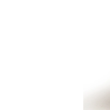
華碩文化｜童書
禾流文創｜童書
土耳其MinikOiOi｜嬰童
矽膠餐具
以色列Yookidoo│洗澡⧸探
索玩具
波蘭Maylily│夢幻竹纖維
嬰童寢具
日本TakeMe│媽媽包
美國Itzy Ritzy│安撫玩具
美國Mary Meyer｜安撫系
列
-
彌月禮盒