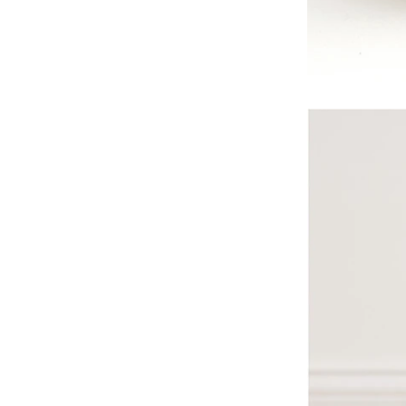
-
沙沙紙/布書
-
手搖鈴
-
安撫巾
-
安撫奶嘴
-
安撫玩偶
美國Copper Pearl│絲滑
超彈寶寶織品
美國OOLY｜玩美藝術創新
文具
德國Avenir Kids｜兒童藝
術手作玩具
德國Haku Yoka｜蜂蠟蠟