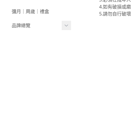
澡盆｜馬桶
學步車｜滑步車
4.如有破損或
生活日用
彌月｜周歲｜禮盒
5.請勿自行破
泳裝｜戲水
兒童桌椅
品牌總覽
兒童背包｜書包
居家收納
生活家電｜風扇
LULA ZOO｜動物派對
床寢｜尿布台
韓國UBMOM│哺育系列
童心防護
比利時trixie│有機棉織品
玩具
-
BABY安撫系列
-
動物造型連帽浴巾/
斗篷/圍兜
-
動物造型幼幼背包/
書包
-
愛喝水隨身瓶