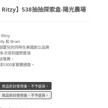
zy Ritzy】538抽抽探索盒-陽光農場
Ritzy
ly 和 Brian
個嬰兒的同時在美國創立品牌
itzy多次得到國際獎項
誌推薦，
球5300家實體通路。
】 商品拆封使用後，不予退貨。
】 商品拆封使用後，不予退貨。