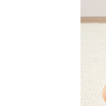
筆
德國FLYBABY｜時尚嬰兒
揹巾
台灣MAMAYO│幼兒美術
品牌
-
1-3歲推薦
-
3-6歲推薦
-
6歲以上
Classic World ｜經典啟蒙
教育木玩
泰國PLAN TOYS│優質環
保木頭玩具
澳洲NATURE'S BOTANIC