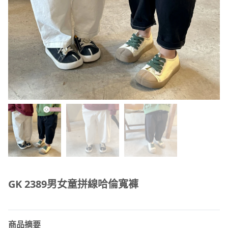
GK 2389男女童拼線哈倫寬褲
商品摘要
＼輕鬆穿出時髦感 ✦／