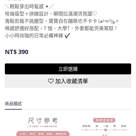
哈倫版型＋拼線設計，瞬間拉滿潮流氛圍♡
寬鬆剪裁不挑腿型，寶寶自在蹦跳也不卡卡 (๑•̀ㅂ•́)و✧
棉感舒適好搭配，T 恤、大學T、外套都能完美駕馭！
小小時尚咖的日常必備神褲 ✔
NT$
390
立即選購
加入收藏清單
商品描述