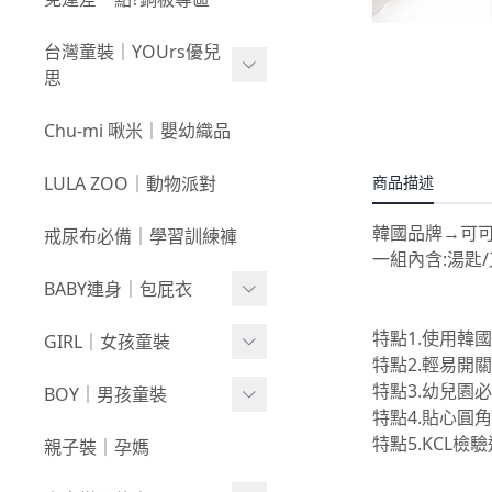
新春童裝｜現貨
80
0723新品
台灣童裝｜YOUrs優兒
零碼親子裝
不勒短褲3件$599⧸不勒褲
0716新品
思
3件$999
戲水｜泳裝
0709新品
咕溜棉系列
Chu-mi 啾米｜嬰幼織品
髮飾｜髮圈
0702新品
-
經典色
LULA ZOO｜動物派對
商品描述
襪襪｜帽｜圍巾
0618新品
-
小彩豆
韓國品牌→可
戒尿布必備｜學習訓練褲
0611新品
棉甜系列
一組內含:湯匙
BABY連身｜包屁衣
0604新品
竹節棉系列
0528新品
Baby Girl
特點1.使用韓國
GIRL｜女孩童裝
厚棉系列
特點2.輕易開
0521新品
Baby Boy
絨感棉系列
上身
特點3.幼兒園
BOY｜男孩童裝
特點4.貼心圓
0514新品
包巾｜配件
新生兒⧸包屁衣
下著
上身
特點5.KCL檢
親子裝｜孕媽
0507新品
上下身單品
外套/背心
下著