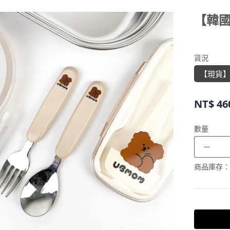
【韓國
貨況
【現貨
NT$
46
數量
－
商品庫存：