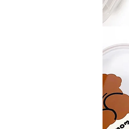
華碩文化｜童書
禾流文創｜童書
土耳其MinikOiOi｜嬰童
矽膠餐具
以色列Yookidoo│洗澡⧸探
索玩具
波蘭Maylily│夢幻竹纖維
嬰童寢具
日本TakeMe│媽媽包
美國Itzy Ritzy│安撫玩具
美國Mary Meyer｜安撫系
列
-
彌月禮盒