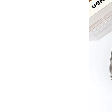
-
沙沙紙/布書
-
手搖鈴
-
安撫巾
-
安撫奶嘴
-
安撫玩偶
美國Copper Pearl│絲滑
超彈寶寶織品
美國OOLY｜玩美藝術創新
文具
德國Avenir Kids｜兒童藝
術手作玩具
德國Haku Yoka｜蜂蠟蠟