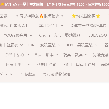
☀️ MIT 安心一夏｜季末回饋 8/10~8/31任三件折$200，任六件折$50
末回饋
✦ 育兒神隊友🔥限時優惠 ✦
⭐幼兒園必備⭐
絕版現貨零碼區】
｜本月新品｜
免運差一點?銅板專區
｜YOUrs優兒思
Chu-mi 啾米｜嬰幼織品
LULA ZO
連身｜包屁衣
GIRL｜女孩童裝
BOY｜男孩童裝
親
食品｜點心
童書｜繪本
玩具｜教具
洗護清潔
居家｜生活
孕期｜產後
彌月｜周歲｜禮盒
品牌
分享
門市據點
會員及購物須知