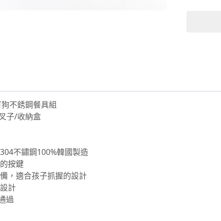
可狗不銹鋼餐具組
/叉子/收納盒
304不鏽鋼100%韓國製造
關的按鍵
必備，適合孩子抓握的設計
角設計
驗通過