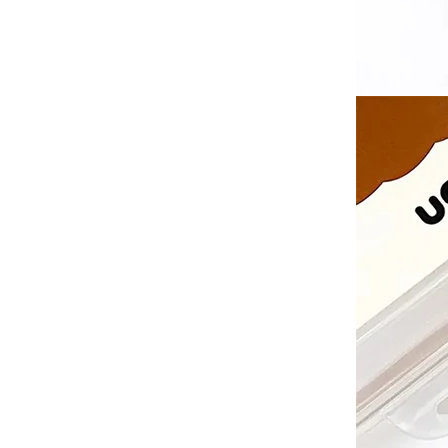
筆
德國FLYBABY｜時尚嬰兒
揹巾
台灣MAMAYO│幼兒美術
品牌
-
1-3歲推薦
-
3-6歲推薦
-
6歲以上
Classic World ｜經典啟蒙
教育木玩
泰國PLAN TOYS│優質環
保木頭玩具
澳洲NATURE'S BOTANIC