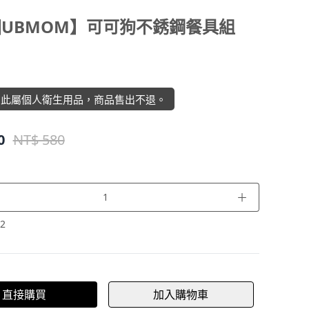
UBMOM】可可狗不銹鋼餐具組
】此屬個人衛生用品，商品售出不退。
0
NT$ 580
＋
2
直接購買
加入購物車