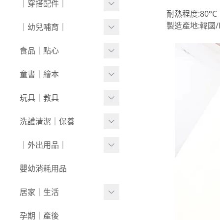
｜穿搭配件｜
0430新品
連身衣
套裝
耐熱程度:80°C
外套/背心
寶寶襪⧸童襪
製造產地:韓國/
｜幼兒哺育｜
0423新品
圍兜/帽子/其他
洋裝
套裝
內褲/學習褲
0416新品
奶瓶｜水壺｜奶嘴
食品｜點心
經典禮盒
圍兜/口水巾
0409新品
餐具｜餐椅
副食品
童書｜繪本
帽/圍巾
0401新品
圍兜｜哺具
零食｜點心
0-1歲
玩具｜教具
髮飾/髮帶
0326新品
營養保健
1-3歲
安撫娃娃/安撫巾
洗護清潔｜保養
寶寶鞋/童鞋
0319新品
3歲+
0-1歲｜啟蒙
洗沐用品
｜外出用品｜
0312新品
1-3歲｜玩具
護理保養
0226新品
收納袋｜媽媽包
嬰幼消耗用品
3歲+｜玩具
浴巾｜澡巾｜防水墊
0204新品
防蚊｜防曬
居家｜生活
戲水玩具
0126新品
嬰兒推車｜背巾｜披風
環境清潔
孕期｜產後