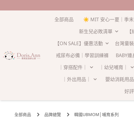
全部商品
☀️ MIT 安心一夏｜季
新生兒必敗清單
【
【ON SALE】優惠活動
台灣童裝
戒尿布必備｜學習訓練褲
BABY
｜穿搭配件｜
｜幼兒哺育｜
｜外出用品｜
嬰幼消耗用品
好評
全部商品
品牌總覽
韓國UBMOM│哺育系列