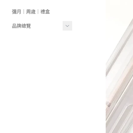
澡盆｜馬桶
學步車｜滑步車
生活日用
彌月｜周歲｜禮盒
泳裝｜戲水
兒童桌椅
品牌總覽
兒童背包｜書包
居家收納
生活家電｜風扇
LULA ZOO｜動物派對
床寢｜尿布台
韓國UBMOM│哺育系列
童心防護
比利時trixie│有機棉織品
玩具
-
BABY安撫系列
-
動物造型連帽浴巾/
斗篷/圍兜
-
動物造型幼幼背包/
書包
-
愛喝水隨身瓶