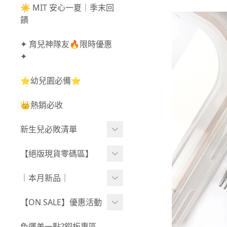
☀️ MIT 安心一夏｜季末回
饋
✦ 育兒神隊友🔥限時優惠
✦
⭐幼兒園必備⭐
👑熱銷必收
新生兒必敗清單
新生兒服飾
【絕版現貨零碼區】
新生兒織品
尺寸50-70CM
｜本月新品｜
包巾/抱毯
尺寸73-90CM
0806新品
【ON SALE】優惠活動
尺寸90CM↑
0730新品
秋冬高腰不勒褲任3件$10
免運差一點?銅板專區