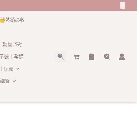
0
👑熱銷必收
O｜動物派對
Cart
子裝｜孕媽
｜保養
總覽