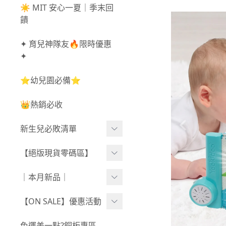
☀️ MIT 安心一夏｜季末回
饋
✦ 育兒神隊友🔥限時優惠
✦
⭐幼兒園必備⭐
👑熱銷必收
新生兒必敗清單
新生兒服飾
【絕版現貨零碼區】
新生兒織品
尺寸50-70CM
｜本月新品｜
包巾/抱毯
尺寸73-90CM
0806新品
【ON SALE】優惠活動
尺寸90CM↑
0730新品
秋冬高腰不勒褲任3件$10
免運差一點?銅板專區