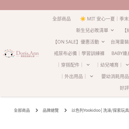
全部商品
☀️ MIT 安心一夏｜季
新生兒必敗清單
【
【ON SALE】優惠活動
台灣童裝
戒尿布必備｜學習訓練褲
BABY
｜穿搭配件｜
｜幼兒哺育｜
｜外出用品｜
嬰幼消耗用品
好評
全部商品
品牌總覽
以色列Yookidoo│洗澡⧸探索玩具