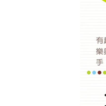
華碩文化｜童書
禾流文創｜童書
土耳其MinikOiOi｜嬰童
矽膠餐具
以色列Yookidoo│洗澡⧸探
索玩具
波蘭Maylily│夢幻竹纖維
嬰童寢具
日本TakeMe│媽媽包
美國Itzy Ritzy│安撫玩具
美國Mary Meyer｜安撫系
列
-
彌月禮盒