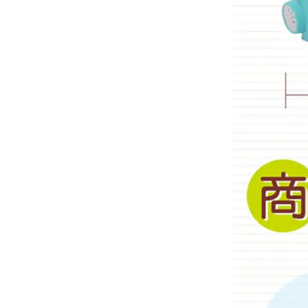
筆
德國FLYBABY｜時尚嬰兒
揹巾
台灣MAMAYO│幼兒美術
品牌
-
1-3歲推薦
-
3-6歲推薦
-
6歲以上
Classic World ｜經典啟蒙
教育木玩
泰國PLAN TOYS│優質環
保木頭玩具
澳洲NATURE'S BOTANIC