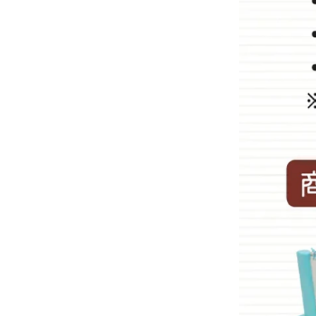
-
沙沙紙/布書
-
手搖鈴
-
安撫巾
-
安撫奶嘴
-
安撫玩偶
美國Copper Pearl│絲滑
超彈寶寶織品
美國OOLY｜玩美藝術創新
文具
德國Avenir Kids｜兒童藝
術手作玩具
德國Haku Yoka｜蜂蠟蠟