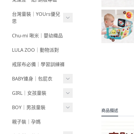
新春童裝｜現貨
80
0723新品
台灣童裝｜YOUrs優兒
零碼親子裝
不勒短褲3件$599⧸不勒褲
0716新品
思
3件$999
戲水｜泳裝
0709新品
咕溜棉系列
Chu-mi 啾米｜嬰幼織品
髮飾｜髮圈
0702新品
-
經典色
LULA ZOO｜動物派對
襪襪｜帽｜圍巾
0618新品
-
小彩豆
戒尿布必備｜學習訓練褲
0611新品
棉甜系列
BABY連身｜包屁衣
0604新品
竹節棉系列
0528新品
Baby Girl
GIRL｜女孩童裝
厚棉系列
0521新品
Baby Boy
絨感棉系列
上身
BOY｜男孩童裝
商品描述
0514新品
包巾｜配件
新生兒⧸包屁衣
下著
上身
親子裝｜孕媽
0507新品
上下身單品
外套/背心
下著