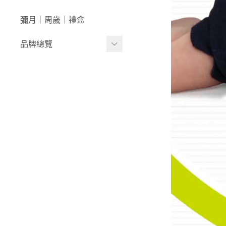
澡盆｜馬桶
學步車｜滑步車
生活日用
彌月｜周歲｜禮盒
泳裝｜戲水
兒童桌椅
品牌總覽
兒童背包｜書包
居家收納
生活家電｜風扇
LULA ZOO｜動物派對
床寢｜尿布台
韓國UBMOM│哺育系列
童心防護
比利時trixie│有機棉織品
玩具
-
BABY安撫系列
-
動物造型連帽浴巾/
斗篷/圍兜
-
動物造型幼幼背包/
書包
-
愛喝水隨身瓶