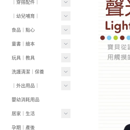
｜穿搭配件｜
0430新品
連身衣
套裝
外套/背心
寶寶襪⧸童襪
｜幼兒哺育｜
0423新品
圍兜/帽子/其他
洋裝
套裝
內褲/學習褲
0416新品
奶瓶｜水壺｜奶嘴
食品｜點心
經典禮盒
圍兜/口水巾
0409新品
餐具｜餐椅
副食品
童書｜繪本
帽/圍巾
0401新品
圍兜｜哺具
零食｜點心
0-1歲
玩具｜教具
髮飾/髮帶
0326新品
營養保健
1-3歲
安撫娃娃/安撫巾
洗護清潔｜保養
寶寶鞋/童鞋
0319新品
3歲+
0-1歲｜啟蒙
洗沐用品
｜外出用品｜
0312新品
1-3歲｜玩具
護理保養
0226新品
收納袋｜媽媽包
嬰幼消耗用品
3歲+｜玩具
浴巾｜澡巾｜防水墊
0204新品
防蚊｜防曬
居家｜生活
戲水玩具
0126新品
嬰兒推車｜背巾｜披風
環境清潔
孕期｜產後