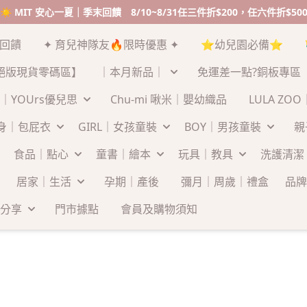
☀️ MIT 安心一夏｜季末回饋 8/10~8/31任三件折$200，任六件折$50
末回饋
✦ 育兒神隊友🔥限時優惠 ✦
⭐幼兒園必備⭐
絕版現貨零碼區】
｜本月新品｜
免運差一點?銅板專區
｜YOUrs優兒思
Chu-mi 啾米｜嬰幼織品
LULA ZO
連身｜包屁衣
GIRL｜女孩童裝
BOY｜男孩童裝
親
食品｜點心
童書｜繪本
玩具｜教具
洗護清潔
居家｜生活
孕期｜產後
彌月｜周歲｜禮盒
品牌
分享
門市據點
會員及購物須知