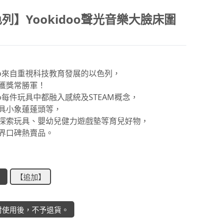
列】Yookidoo聲光音樂大臉床圍
doo來自重視科技教育發展的以色列，
獲獎常勝軍！
doo每件玩具中都融入感統及STEAM概念，
具小象蓮蓬頭等，
探索玩具、嬰幼兒健力遊戲墊等育兒好物，
界口碑熱賣品。
】
【追加】
封使用後，不予退貨。