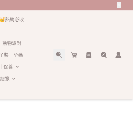
0
👑熱銷必收
O｜動物派對
Cart
子裝｜孕媽
｜保養
總覽