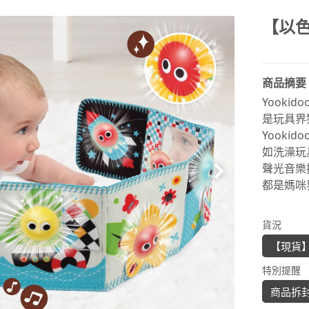
【以色
商品摘要
Yooki
是玩具界
Yooki
如洗澡玩
聲光音樂
都是媽咪
貨況
【現貨
特別提醒
商品拆