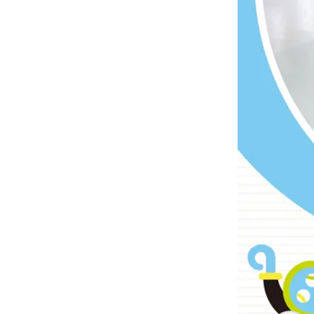
-
沙沙紙/布書
-
手搖鈴
-
安撫巾
-
安撫奶嘴
-
安撫玩偶
美國Copper Pearl│絲滑
超彈寶寶織品
美國OOLY｜玩美藝術創新
文具
德國Avenir Kids｜兒童藝
術手作玩具
德國Haku Yoka｜蜂蠟蠟