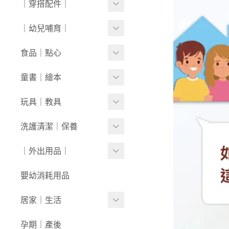
｜穿搭配件｜
0430新品
連身衣
套裝
外套/背心
寶寶襪⧸童襪
｜幼兒哺育｜
0423新品
圍兜/帽子/其他
洋裝
套裝
內褲/學習褲
0416新品
奶瓶｜水壺｜奶嘴
食品｜點心
經典禮盒
圍兜/口水巾
0409新品
餐具｜餐椅
副食品
童書｜繪本
帽/圍巾
0401新品
圍兜｜哺具
零食｜點心
0-1歲
玩具｜教具
髮飾/髮帶
0326新品
營養保健
1-3歲
安撫娃娃/安撫巾
洗護清潔｜保養
寶寶鞋/童鞋
0319新品
3歲+
0-1歲｜啟蒙
洗沐用品
｜外出用品｜
0312新品
1-3歲｜玩具
護理保養
0226新品
收納袋｜媽媽包
嬰幼消耗用品
3歲+｜玩具
浴巾｜澡巾｜防水墊
0204新品
防蚊｜防曬
居家｜生活
戲水玩具
0126新品
嬰兒推車｜背巾｜披風
環境清潔
孕期｜產後