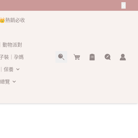
👑熱銷必收
O｜動物派對
Cart
子裝｜孕媽
｜保養
總覽