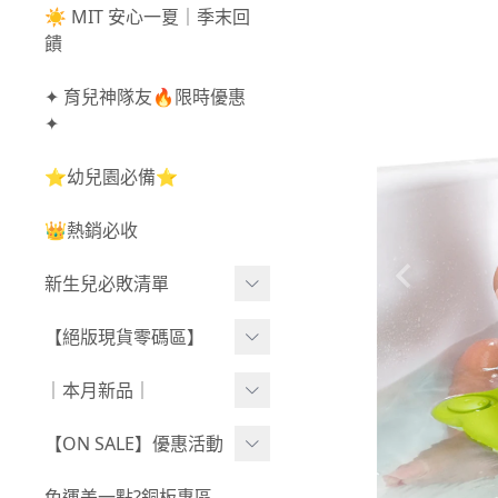
☀️ MIT 安心一夏｜季末回
饋
✦ 育兒神隊友🔥限時優惠
✦
⭐幼兒園必備⭐
👑熱銷必收
新生兒必敗清單
新生兒服飾
【絕版現貨零碼區】
新生兒織品
尺寸50-70CM
｜本月新品｜
包巾/抱毯
尺寸73-90CM
0806新品
【ON SALE】優惠活動
尺寸90CM↑
0730新品
秋冬高腰不勒褲任3件$10
免運差一點?銅板專區