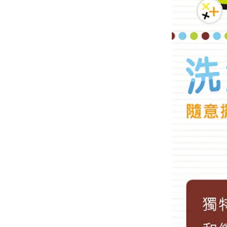
筆
德國FLYBABY｜時尚嬰兒
揹巾
台灣MAMAYO│幼兒美術
品牌
-
1-3歲推薦
-
3-6歲推薦
-
6歲以上
Classic World ｜經典啟蒙
教育木玩
泰國PLAN TOYS│優質環
保木頭玩具
澳洲NATURE'S BOTANIC