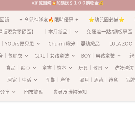
VIP感謝祭💥加碼送＄１００購物金💰
末回饋
✦ 育兒神隊友🔥限時優惠 ✦
⭐幼兒園必備⭐
絕版現貨零碼區】
｜本月新品｜
免運差一點?銅板專區
｜YOUrs優兒思
Chu-mi 啾米｜嬰幼織品
LULA ZO
連身｜包屁衣
GIRL｜女孩童裝
BOY｜男孩童裝
親
食品｜點心
童書｜繪本
玩具｜教具
洗護清潔
居家｜生活
孕期｜產後
彌月｜周歲｜禮盒
品牌
分享
門市據點
會員及購物須知