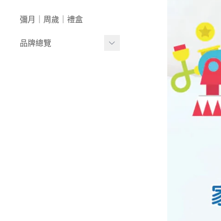
澡盆｜馬桶
學步車｜滑步車
生活日用
彌月｜周歲｜禮盒
泳裝｜戲水
兒童桌椅
品牌總覽
兒童背包｜書包
居家收納
生活家電｜風扇
LULA ZOO｜動物派對
床寢｜尿布台
韓國UBMOM│哺育系列
童心防護
比利時trixie│有機棉織品
玩具
-
BABY安撫系列
-
動物造型連帽浴巾/
斗篷/圍兜
-
動物造型幼幼背包/
書包
-
愛喝水隨身瓶