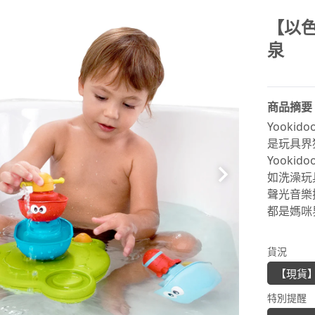
【以色
泉
商品摘要
Yooki
是玩具界
Yooki
如洗澡玩
聲光音樂
都是媽咪
貨況
【現貨
特別提醒