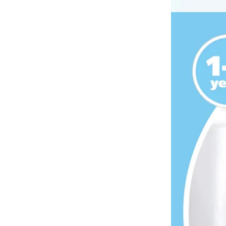
華碩文化｜童書
禾流文創｜童書
土耳其MinikOiOi｜嬰童
矽膠餐具
以色列Yookidoo│洗澡⧸探
索玩具
波蘭Maylily│夢幻竹纖維
嬰童寢具
日本TakeMe│媽媽包
美國Itzy Ritzy│安撫玩具
美國Mary Meyer｜安撫系
列
-
彌月禮盒