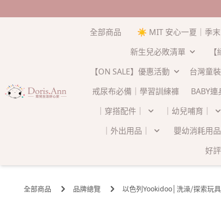
全部商品
☀️ MIT 安心一夏｜季
新生兒必敗清單
【
【ON SALE】優惠活動
台灣童裝
戒尿布必備｜學習訓練褲
BABY
｜穿搭配件｜
｜幼兒哺育｜
｜外出用品｜
嬰幼消耗用品
好評
全部商品
品牌總覽
以色列Yookidoo│洗澡⧸探索玩具