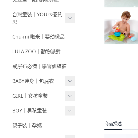
新春童裝｜現貨
80
0723新品
台灣童裝｜YOUrs優兒
零碼親子裝
不勒短褲3件$599⧸不勒褲
0716新品
思
3件$999
戲水｜泳裝
0709新品
咕溜棉系列
Chu-mi 啾米｜嬰幼織品
髮飾｜髮圈
0702新品
-
經典色
LULA ZOO｜動物派對
襪襪｜帽｜圍巾
0618新品
-
小彩豆
戒尿布必備｜學習訓練褲
0611新品
棉甜系列
BABY連身｜包屁衣
0604新品
竹節棉系列
0528新品
Baby Girl
GIRL｜女孩童裝
厚棉系列
0521新品
Baby Boy
絨感棉系列
上身
BOY｜男孩童裝
0514新品
包巾｜配件
新生兒⧸包屁衣
下著
商品描述
上身
親子裝｜孕媽
0507新品
上下身單品
外套/背心
下著