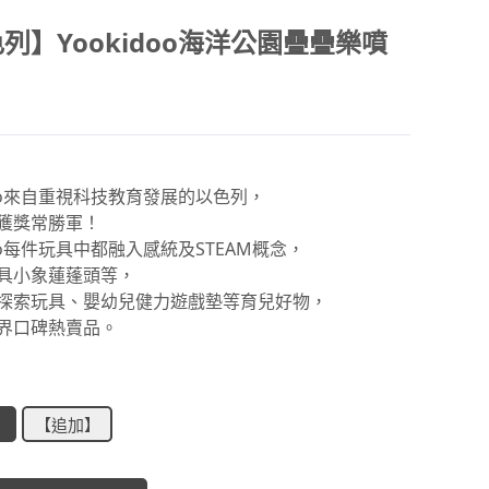
列】Yookidoo海洋公園疊疊樂噴
doo來自重視科技教育發展的以色列，
獲獎常勝軍！
doo每件玩具中都融入感統及STEAM概念，
具小象蓮蓬頭等，
探索玩具、嬰幼兒健力遊戲墊等育兒好物，
界口碑熱賣品。
】
【追加】