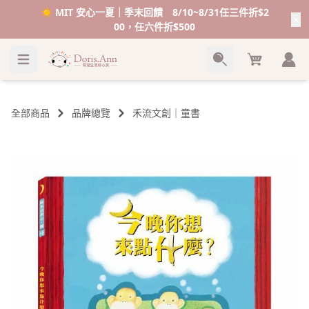
☀️ MIT 安心一夏｜季末回饋 8/10~8/31任三件折$2
00，任六件折$500
Cart
全部商品
品牌總覽
禾流文創｜童書