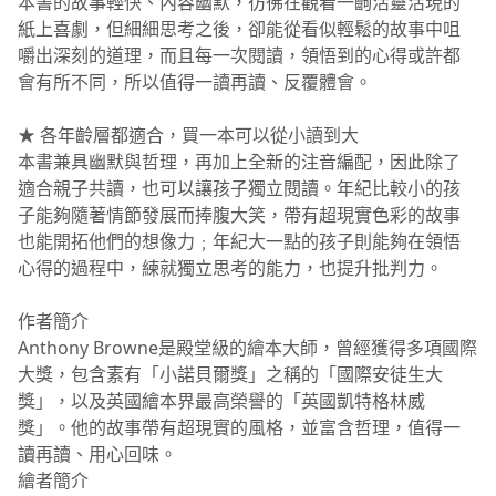
本書的故事輕快、內容幽默，彷彿在觀看一齣活靈活現的
紙上喜劇，但細細思考之後，卻能從看似輕鬆的故事中咀
嚼出深刻的道理，而且每一次閱讀，領悟到的心得或許都
會有所不同，所以值得一讀再讀、反覆體會。
★ 各年齡層都適合，買一本可以從小讀到大
本書兼具幽默與哲理，再加上全新的注音編配，因此除了
適合親子共讀，也可以讓孩子獨立閱讀。年紀比較小的孩
子能夠隨著情節發展而捧腹大笑，帶有超現實色彩的故事
也能開拓他們的想像力﹔年紀大一點的孩子則能夠在領悟
心得的過程中，練就獨立思考的能力，也提升批判力。
作者簡介
Anthony Browne是殿堂級的繪本大師，曾經獲得多項國際
大獎，包含素有「小諾貝爾獎」之稱的「國際安徒生大
獎」，以及英國繪本界最高榮譽的「英國凱特格林威
獎」。他的故事帶有超現實的風格，並富含哲理，值得一
讀再讀、用心回味。
繪者簡介