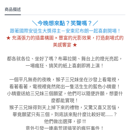
商品描述
＼今晚想來點？笑聲嗎？／
跟著國際安徒生大獎得主－安東尼布朗一起喜劇開場！
★ 充滿張力的插畫構圖 × 豐富的光影效果，打造劇場式的
美感饗宴 ★
都各就各位、坐好了嗎？布幕拉開、舞台上的燈光亮起，
一場瘋狂、搞笑的紙上喜劇即將上演！
一個平凡無奇的夜晚，猴子三兄妹坐在沙發上看電視，
看著看著，電視裡竟然爬出一隻活生生的藍色小精靈！
小精靈送給三兄妹三個願望，他們可以隨便許願，想要什
麼都能實現！
猴子三兄妹得到天上掉下來的禮物，又驚又喜又苦惱，
畢竟願望只有三個，到底該來點什麼比較好呢……？
他們做出選擇，卻 !!!
意外引發一連串荒謬搞笑的瘋狂事件！