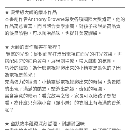
_____________________________________________________________
★ 殿堂級大師的繪本作品
本書創作者Anthony Browne深受各項國際大獎肯定，他的
作品寓意豐富，而且飽含美學素養，對孩子來說是高品質
的優良讀物，可以陶冶品味，也提升美感體驗。
★ 大師的畫作厲害在哪裡？
豐富的光影：從封面就打造出電視正面光的打光效果，再
搭配兩旁的紅色翼幕，展現劇場感，帶入戲劇的氛圍。
巧妙的細節：為什麼電視裡爬出來的小精靈是藍色的？因
為電視是藍光！
充滿張力的插圖：小精靈從電視裡爬出來的時候，背景隱
約出現了滿滿的蝙蝠，塑造出詭譎、奇幻的氛圍。
富含寓意的暗示：看完故事之後，家長可以陪孩子想想
看，為什麼只有猴小寶（猴小妹）的衣服上有滿滿的香蕉
呢？
★ 幽默故事蘊藏深刻哲理，耐讀耐回味