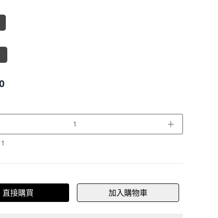
】
0
＋
：
1
直接購買
加入購物車