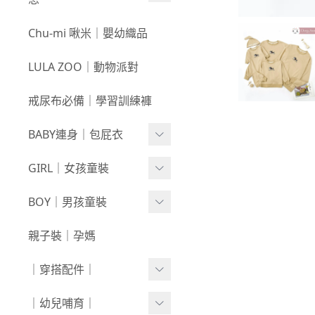
3件$999
戲水｜泳裝
0709新品
咕溜棉系列
Chu-mi 啾米｜嬰幼織品
髮飾｜髮圈
0702新品
-
經典色
LULA ZOO｜動物派對
襪襪｜帽｜圍巾
0618新品
-
小彩豆
戒尿布必備｜學習訓練褲
0611新品
棉甜系列
BABY連身｜包屁衣
0604新品
竹節棉系列
0528新品
Baby Girl
GIRL｜女孩童裝
厚棉系列
0521新品
Baby Boy
絨感棉系列
上身
BOY｜男孩童裝
0514新品
包巾｜配件
新生兒⧸包屁衣
下著
上身
親子裝｜孕媽
0507新品
上下身單品
外套/背心
下著
｜穿搭配件｜
0430新品
連身衣
套裝
外套/背心
寶寶襪⧸童襪
｜幼兒哺育｜
0423新品
圍兜/帽子/其他
洋裝