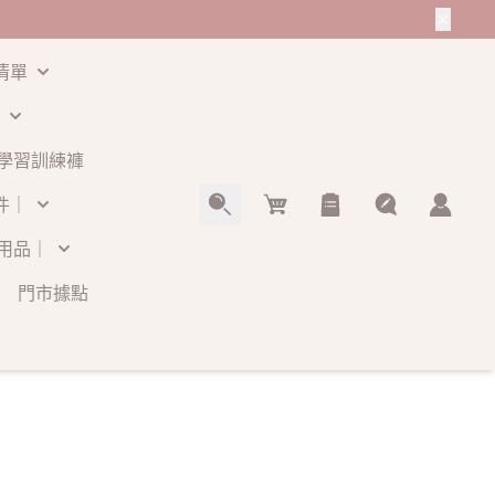
清單
學習訓練褲
Cart
件｜
用品｜
門市據點