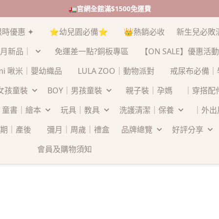
🚛官網全館滿$1500免運費
限時優惠 ✦
⭐幼兒園必備⭐
👑熱銷必收
新生兒必敗
月新品｜
免運差一點?銅板專區
【ON SALE】優惠活動
-mi 啾米｜嬰幼織品
LULA ZOO｜動物派對
戒尿布必備｜
｜女孩童裝
BOY｜男孩童裝
親子裝｜孕媽
｜穿搭配
童書｜繪本
玩具｜教具
洗護清潔｜保養
｜外出
期｜產後
彌月｜周歲｜禮盒
品牌總覽
好評分享
會員及購物須知