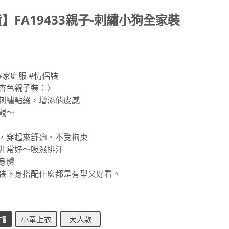
】FA19433親子-刺繡小狗全家裝
#家庭服 #情侶裝
杏色親子裝：）
刺繡點綴，增添俏皮感
觀～
，穿起來舒適、不受拘束
非常好～吸濕排汗
身體
裝下身搭配什麼都是有型又好看。
帽
小童上衣
大人款