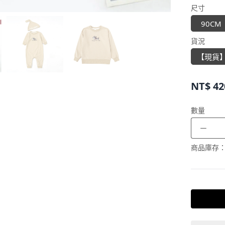
尺寸
90CM
貨況
【現貨
NT$
42
數量
－
商品庫存