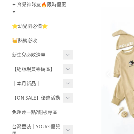
✦ 育兒神隊友🔥限時優惠
✦
⭐幼兒園必備⭐
👑熱銷必收
新生兒必敗清單
新生兒服飾
【絕版現貨零碼區】
新生兒織品
尺寸50-70CM
｜本月新品｜
包巾/抱毯
尺寸73-90CM
0806新品
【ON SALE】優惠活動
尺寸90CM↑
0730新品
秋冬高腰不勒褲任3件$10
免運差一點?銅板專區
新春童裝｜現貨
80
0723新品
台灣童裝｜YOUrs優兒
零碼親子裝
不勒短褲3件$599⧸不勒褲
0716新品
思