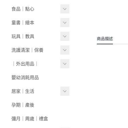
套裝
內褲/學習褲
0416新品
奶瓶｜水壺｜奶嘴
食品｜點心
經典禮盒
圍兜/口水巾
0409新品
餐具｜餐椅
副食品
童書｜繪本
帽/圍巾
0401新品
圍兜｜哺具
零食｜點心
0-1歲
玩具｜教具
商品描述
髮飾/髮帶
0326新品
營養保健
1-3歲
安撫娃娃/安撫巾
洗護清潔｜保養
寶寶鞋/童鞋
0319新品
3歲+
0-1歲｜啟蒙
洗沐用品
｜外出用品｜
0312新品
1-3歲｜玩具
護理保養
0226新品
收納袋｜媽媽包
嬰幼消耗用品
3歲+｜玩具
浴巾｜澡巾｜防水墊
0204新品
防蚊｜防曬
居家｜生活
戲水玩具
0126新品
嬰兒推車｜背巾｜披風
環境清潔
孕期｜產後
澡盆｜馬桶
學步車｜滑步車
生活日用
彌月｜周歲｜禮盒
泳裝｜戲水
兒童桌椅