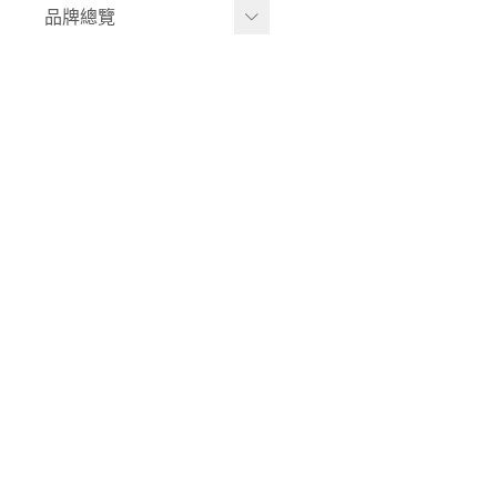
品牌總覽
兒童背包｜書包
居家收納
生活家電｜風扇
LULA ZOO｜動物派對
床寢｜尿布台
韓國UBMOM│哺育系列
童心防護
比利時trixie│有機棉織品
玩具
-
BABY安撫系列
-
動物造型連帽浴巾/
斗篷/圍兜
-
動物造型幼幼背包/
書包
-
愛喝水隨身瓶
華碩文化｜童書