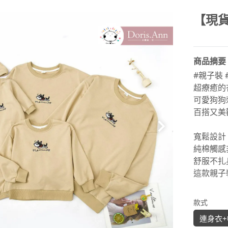
【現貨
商品摘要
#親子裝 
超療癒的
可愛狗狗
百搭又美
寬鬆設計
純棉觸感
舒服不扎
這款親子
款式
連身衣+