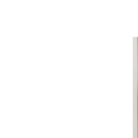
禾流文創｜童書
土耳其MinikOiOi｜嬰童
矽膠餐具
以色列Yookidoo│洗澡⧸探
索玩具
波蘭Maylily│夢幻竹纖維
嬰童寢具
日本TakeMe│媽媽包
美國Itzy Ritzy│安撫玩具
美國Mary Meyer｜安撫系
列
-
彌月禮盒
-
沙沙紙/布書