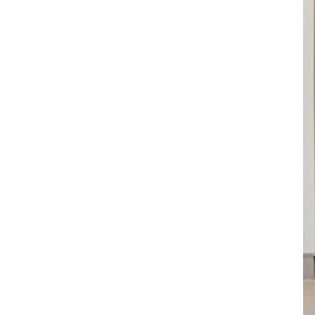
-
手搖鈴
-
安撫巾
-
安撫奶嘴
-
安撫玩偶
美國Copper Pearl│絲滑
超彈寶寶織品
美國OOLY｜玩美藝術創新
文具
德國Avenir Kids｜兒童藝
術手作玩具
德國Haku Yoka｜蜂蠟蠟
筆
德國FLYBABY｜時尚嬰兒