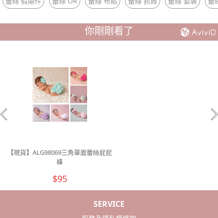
蕾絲 假兩件
蕾絲 OR
蕾絲 布貼
蕾絲 抓周
蕾絲 套裝
蕾
你剛剛看了
【現貨】ALG98069三角單面蕾絲屁屁
褲
$95
SERVICE