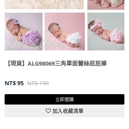
【現貨】ALG98069三角單面蕾絲屁屁褲
NT$
95
NT$ 190
立即選購
加入收藏清單