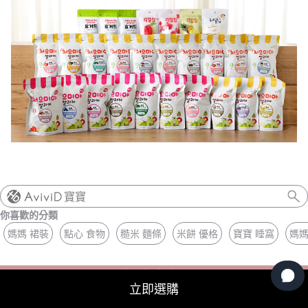
寶寶
你喜歡的分類
媽媽 裙裝
點心 食物
糙米 麵條
米餅 優格
寶寶 睡窩
媽媽
你剛剛看了
立即選購