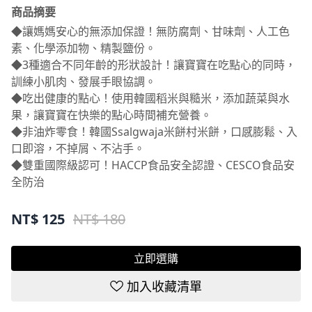
◆讓媽媽安心的無添加保證！無防腐劑、甘味劑、人工色
素、化學添加物、精製鹽份。
◆3種適合不同年齡的形狀設計！讓寶寶在吃點心的同時，
訓練小肌肉、發展手眼協調。
◆吃出健康的點心！使用韓國稻米與糙米，添加蔬菜與水
果，讓寶寶在快樂的點心時間補充營養。
◆非油炸零食！韓國Ssalgwaja米餅村米餅，口感膨鬆、入
口即溶，不掉屑、不沾手。
◆雙重國際級認可！HACCP食品安全認證、CESCO食品安
全防治
NT$
125
NT$ 180
立即選購
加入收藏清單