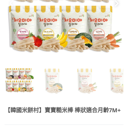
【韓國米餅村】寶寶糙米棒 棒狀適合月齡7M+
商品摘要