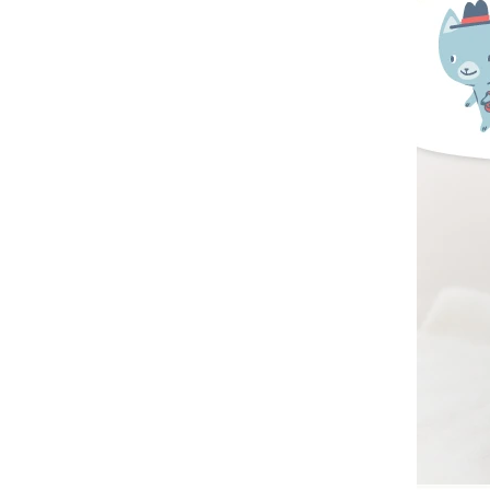
-
沙沙紙/布書
-
手搖鈴
-
安撫巾
-
安撫奶嘴
-
安撫玩偶
美國Copper Pearl│絲滑
超彈寶寶織品
美國OOLY｜玩美藝術創新
文具
德國Avenir Kids｜兒童藝
術手作玩具
德國Haku Yoka｜蜂蠟蠟