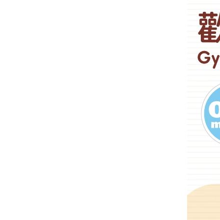
筆
德國FLYBABY｜時尚嬰兒
揹巾
台灣MAMAYO│幼兒美術
品牌
-
1-3歲推薦
-
3-6歲推薦
-
6歲以上
Classic World ｜經典啟蒙
教育木玩
泰國PLAN TOYS│優質環
保木頭玩具
澳洲NATURE'S BOTANIC