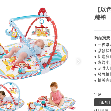
【以色
戲墊
商品摘要
● 三種
● 激發
● 促進
● 專為
● 刺激
● 發展
● 精美
貨況
【追加
特別提醒