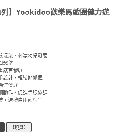
列】Yookidoo歡樂馬戲團健力遊
階段玩法，刺激幼兒發展
探知慾望
多重感官發展
小手設計，輕鬆好抓握
大動作發展
精細動作，促進手眼協調
盒裝，送禮自用兩相宜
】
【現貨】