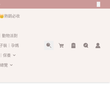
👑熱銷必收
O｜動物派對
Cart
子裝｜孕媽
｜保養
總覽