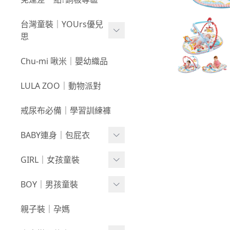
新春童裝｜現貨
80
0723新品
台灣童裝｜YOUrs優兒
零碼親子裝
不勒短褲3件$599⧸不勒褲
0716新品
思
3件$999
戲水｜泳裝
0709新品
咕溜棉系列
Chu-mi 啾米｜嬰幼織品
髮飾｜髮圈
0702新品
-
經典色
LULA ZOO｜動物派對
襪襪｜帽｜圍巾
0618新品
-
小彩豆
戒尿布必備｜學習訓練褲
0611新品
棉甜系列
BABY連身｜包屁衣
0604新品
竹節棉系列
0528新品
Baby Girl
GIRL｜女孩童裝
厚棉系列
0521新品
Baby Boy
絨感棉系列
上身
BOY｜男孩童裝
0514新品
包巾｜配件
新生兒⧸包屁衣
下著
上身
親子裝｜孕媽
0507新品
上下身單品
外套/背心
下著