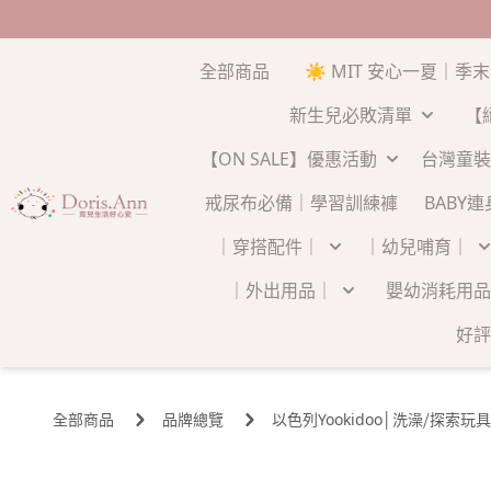
全部商品
☀️ MIT 安心一夏｜季
新生兒必敗清單
【
【ON SALE】優惠活動
台灣童裝
戒尿布必備｜學習訓練褲
BABY
｜穿搭配件｜
｜幼兒哺育｜
｜外出用品｜
嬰幼消耗用品
好評
全部商品
品牌總覽
以色列Yookidoo│洗澡⧸探索玩具