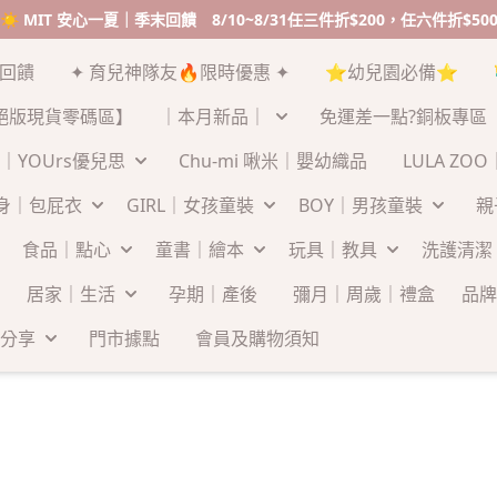
末回饋
✦ 育兒神隊友🔥限時優惠 ✦
⭐幼兒園必備⭐
絕版現貨零碼區】
｜本月新品｜
免運差一點?銅板專區
｜YOUrs優兒思
Chu-mi 啾米｜嬰幼織品
LULA ZO
連身｜包屁衣
GIRL｜女孩童裝
BOY｜男孩童裝
親
食品｜點心
童書｜繪本
玩具｜教具
洗護清潔
居家｜生活
孕期｜產後
彌月｜周歲｜禮盒
品牌
分享
門市據點
會員及購物須知