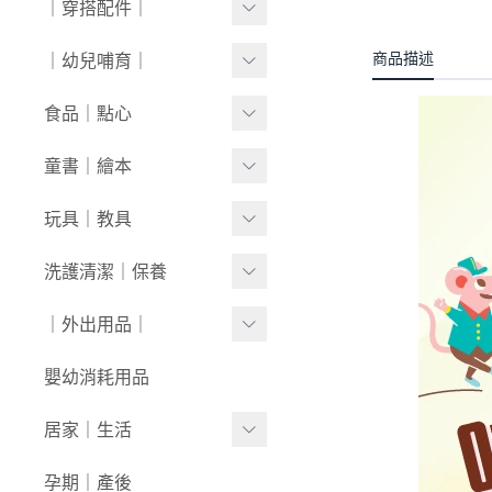
｜穿搭配件｜
0430新品
連身衣
套裝
外套/背心
寶寶襪⧸童襪
商品描述
｜幼兒哺育｜
0423新品
圍兜/帽子/其他
洋裝
套裝
內褲/學習褲
0416新品
奶瓶｜水壺｜奶嘴
食品｜點心
經典禮盒
圍兜/口水巾
0409新品
餐具｜餐椅
副食品
童書｜繪本
帽/圍巾
0401新品
圍兜｜哺具
零食｜點心
0-1歲
玩具｜教具
髮飾/髮帶
0326新品
營養保健
1-3歲
安撫娃娃/安撫巾
洗護清潔｜保養
寶寶鞋/童鞋
0319新品
3歲+
0-1歲｜啟蒙
洗沐用品
｜外出用品｜
0312新品
1-3歲｜玩具
護理保養
0226新品
收納袋｜媽媽包
嬰幼消耗用品
3歲+｜玩具
浴巾｜澡巾｜防水墊
0204新品
防蚊｜防曬
居家｜生活
戲水玩具
0126新品
嬰兒推車｜背巾｜披風
環境清潔
孕期｜產後