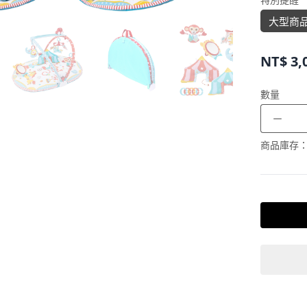
大型商
NT$
3,
數量
－
商品庫存