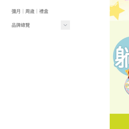
澡盆｜馬桶
學步車｜滑步車
生活日用
彌月｜周歲｜禮盒
泳裝｜戲水
兒童桌椅
品牌總覽
兒童背包｜書包
居家收納
生活家電｜風扇
LULA ZOO｜動物派對
床寢｜尿布台
韓國UBMOM│哺育系列
童心防護
比利時trixie│有機棉織品
玩具
-
BABY安撫系列
-
動物造型連帽浴巾/
斗篷/圍兜
-
動物造型幼幼背包/
書包
-
愛喝水隨身瓶