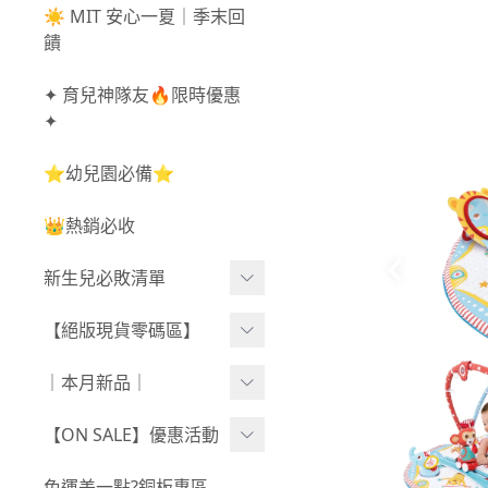
☀️ MIT 安心一夏｜季末回
饋
✦ 育兒神隊友🔥限時優惠
✦
⭐幼兒園必備⭐
👑熱銷必收
新生兒必敗清單
新生兒服飾
【絕版現貨零碼區】
新生兒織品
尺寸50-70CM
｜本月新品｜
包巾/抱毯
尺寸73-90CM
0806新品
【ON SALE】優惠活動
尺寸90CM↑
0730新品
秋冬高腰不勒褲任3件$10
免運差一點?銅板專區