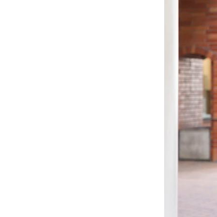
-
手搖鈴
-
安撫巾
-
安撫奶嘴
-
安撫玩偶
美國Copper Pearl│絲滑
超彈寶寶織品
美國OOLY｜玩美藝術創新
文具
德國Avenir Kids｜兒童藝
術手作玩具
德國Haku Yoka｜蜂蠟蠟
筆
德國FLYBABY｜時尚嬰兒