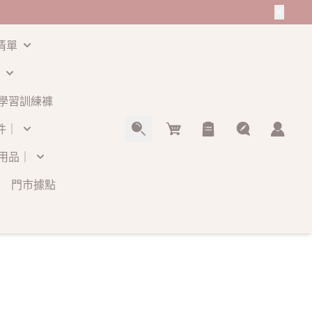
清單
學習訓練褲
Cart
件｜
用品｜
門市據點