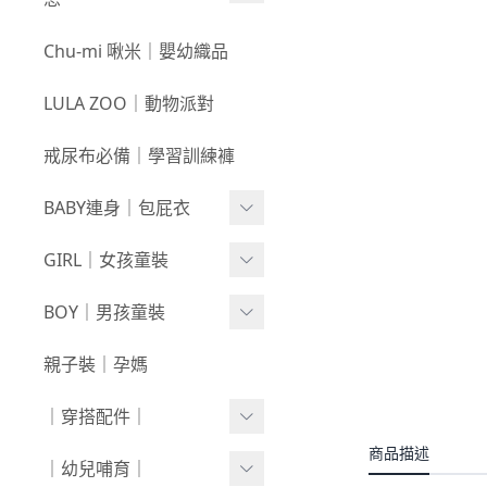
3件$999
戲水｜泳裝
0709新品
咕溜棉系列
Chu-mi 啾米｜嬰幼織品
髮飾｜髮圈
0702新品
-
經典色
LULA ZOO｜動物派對
襪襪｜帽｜圍巾
0618新品
-
小彩豆
戒尿布必備｜學習訓練褲
0611新品
棉甜系列
BABY連身｜包屁衣
0604新品
竹節棉系列
0528新品
Baby Girl
GIRL｜女孩童裝
厚棉系列
0521新品
Baby Boy
絨感棉系列
上身
BOY｜男孩童裝
0514新品
包巾｜配件
新生兒⧸包屁衣
下著
上身
親子裝｜孕媽
0507新品
上下身單品
外套/背心
下著
｜穿搭配件｜
0430新品
連身衣
套裝
外套/背心
商品描述
寶寶襪⧸童襪
｜幼兒哺育｜
0423新品
圍兜/帽子/其他
洋裝