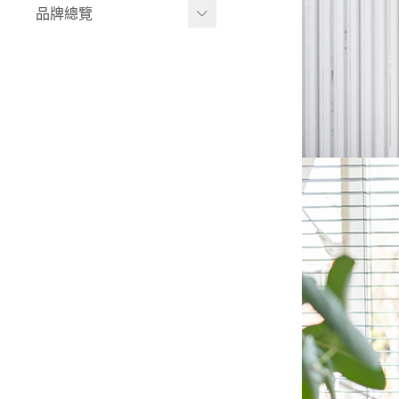
品牌總覽
兒童背包｜書包
居家收納
生活家電｜風扇
LULA ZOO｜動物派對
床寢｜尿布台
韓國UBMOM│哺育系列
童心防護
比利時trixie│有機棉織品
玩具
-
BABY安撫系列
-
動物造型連帽浴巾/
斗篷/圍兜
-
動物造型幼幼背包/
書包
-
愛喝水隨身瓶
華碩文化｜童書