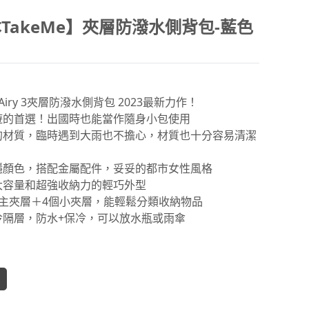
TakeMe】夾層防潑水側背包-藍色
e Airy 3夾層防潑水側背包 2023最新力作！
遊的首選！出國時也能當作隨身小包使用
的材質，臨時遇到大雨也不擔心，材質也十分容易清潔
穩顏色，搭配金屬配件，妥妥的都市女性風格
大容量和超強收納力的輕巧外型
個主夾層＋4個小夾層，能輕鬆分類收納物品
冷隔層，防水+保冷，可以放水瓶或雨傘