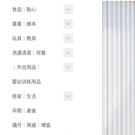
套裝
內褲/學習褲
0416新品
奶瓶｜水壺｜奶嘴
食品｜點心
經典禮盒
圍兜/口水巾
0409新品
餐具｜餐椅
副食品
童書｜繪本
帽/圍巾
0401新品
圍兜｜哺具
零食｜點心
0-1歲
玩具｜教具
髮飾/髮帶
0326新品
營養保健
1-3歲
安撫娃娃/安撫巾
洗護清潔｜保養
寶寶鞋/童鞋
0319新品
3歲+
0-1歲｜啟蒙
洗沐用品
｜外出用品｜
0312新品
1-3歲｜玩具
護理保養
0226新品
收納袋｜媽媽包
嬰幼消耗用品
3歲+｜玩具
浴巾｜澡巾｜防水墊
0204新品
防蚊｜防曬
居家｜生活
戲水玩具
0126新品
嬰兒推車｜背巾｜披風
環境清潔
孕期｜產後
澡盆｜馬桶
學步車｜滑步車
生活日用
彌月｜周歲｜禮盒
泳裝｜戲水
兒童桌椅