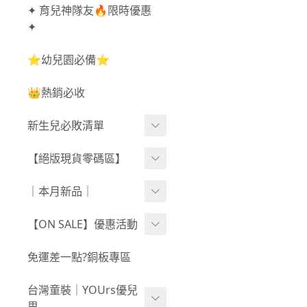
✦ 育兒神隊友🔥限時優惠
✦
⭐幼兒園必備⭐
👑熱銷必收
新生兒必敗清單
新生兒服飾
【絕版現貨零碼區】
新生兒織品
尺寸50-70CM
｜本月新品｜
包巾/抱毯
尺寸73-90CM
0806新品
【ON SALE】優惠活動
尺寸90CM↑
0730新品
秋冬高腰不勒褲任3件$10
免運差一點?銅板專區
新春童裝｜現貨
80
0723新品
台灣童裝｜YOUrs優兒
零碼親子裝
不勒短褲3件$599⧸不勒褲
0716新品
思