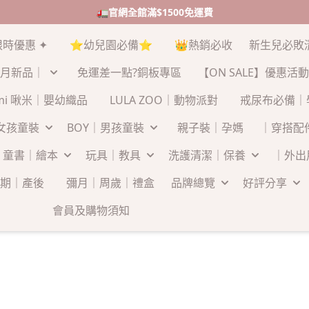
🚛官網全館滿$1500免運費
限時優惠 ✦
⭐幼兒園必備⭐
👑熱銷必收
新生兒必敗
月新品｜
免運差一點?銅板專區
【ON SALE】優惠活動
-mi 啾米｜嬰幼織品
LULA ZOO｜動物派對
戒尿布必備｜
｜女孩童裝
BOY｜男孩童裝
親子裝｜孕媽
｜穿搭配
童書｜繪本
玩具｜教具
洗護清潔｜保養
｜外出
期｜產後
彌月｜周歲｜禮盒
品牌總覽
好評分享
會員及購物須知