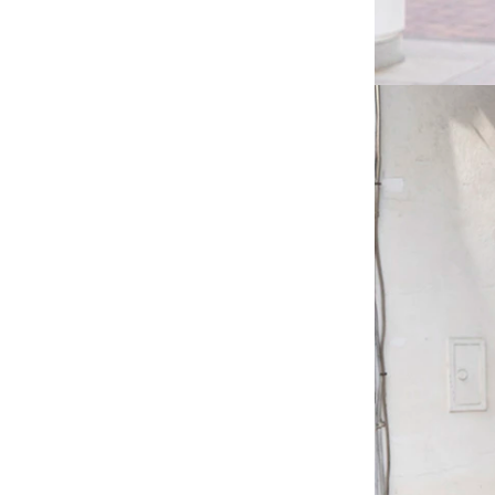
揹巾
台灣MAMAYO│幼兒美術
品牌
-
1-3歲推薦
-
3-6歲推薦
-
6歲以上
Classic World ｜經典啟蒙
教育木玩
泰國PLAN TOYS│優質環
保木頭玩具
澳洲NATURE'S BOTANIC
AL｜寶寶肌膚護理
韓國mongdies｜寶寶防
曬護理