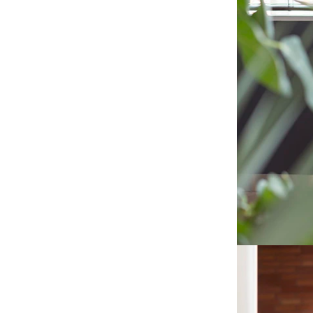
禾流文創｜童書
土耳其MinikOiOi｜嬰童
矽膠餐具
以色列Yookidoo│洗澡⧸探
索玩具
波蘭Maylily│夢幻竹纖維
嬰童寢具
日本TakeMe│媽媽包
美國Itzy Ritzy│安撫玩具
美國Mary Meyer｜安撫系
列
-
彌月禮盒
-
沙沙紙/布書