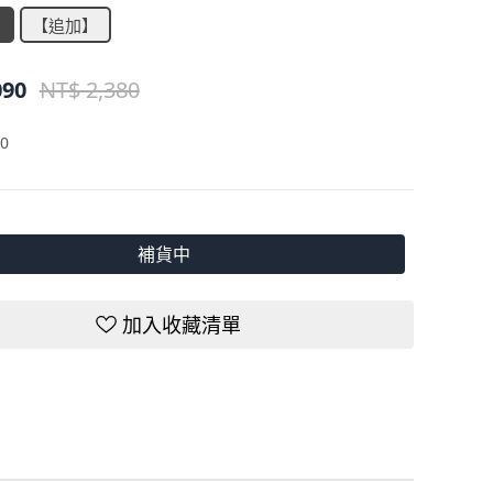
】
【追加】
090
NT$ 2,380
0
補貨中
加入收藏清單