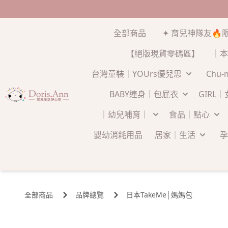
全部商品
✦ 育兒神隊友🔥
【絕版現貨零碼區】
｜本
台灣童裝｜YOUrs優兒思
Chu
BABY連身｜包屁衣
GIRL
｜幼兒哺育｜
食品｜點心
嬰幼消耗用品
居家｜生活
孕
全部商品
品牌總覽
日本TakeMe│媽媽包