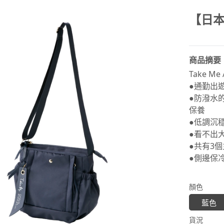
【日本
商品摘要
Take M
●通勤出
●防潑水
保養
●低調沉
●看不出
●共有3
●側邊保
顏色
藍色
貨況