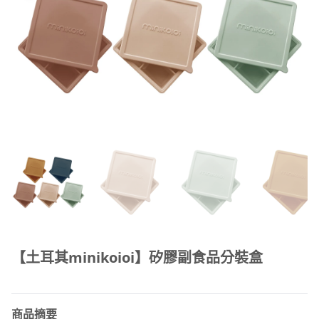
【土耳其minikoioi】矽膠副食品分裝盒
商品摘要
MinikOiOi陪伴無數寶寶自主訓練進食，