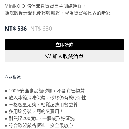
媽咪飯後清潔也能輕輕鬆鬆，成為寶寶餐具界的新寵！
NT$
536
NT$ 630
立即選購
加入收藏清單
商品描述
● 100%安全食品級矽膠，不含有害物質
● 放入冰箱冷凍保藏，矽膠仍有軟Q彈性
● 單格容量足夠，輕鬆記錄用餐營養
● 多用途分裝，簡約又實用！
● 耐熱達200度C，一體成形好清洗
● 符合歐盟嚴格標準，安全最放心