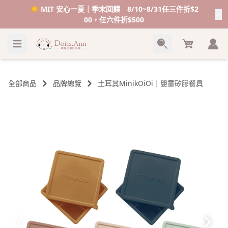
VIP感謝祭💥加碼送＄１００購物金💰
Cart
全部商品
品牌總覽
土耳其MinikOiOi｜嬰童矽膠餐具