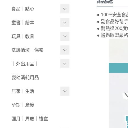
套裝
商品描述
內褲/學習褲
0416新品
奶瓶｜水壺｜奶嘴
食品｜點心
經典禮盒
● 100%安全
圍兜/口水巾
0409新品
餐具｜餐椅
副食品
● 副食品好幫
童書｜繪本
帽/圍巾
● 耐熱達200
0401新品
圍兜｜哺具
零食｜點心
0-1歲
● 通過歐盟嚴
玩具｜教具
髮飾/髮帶
0326新品
營養保健
1-3歲
安撫娃娃/安撫巾
洗護清潔｜保養
寶寶鞋/童鞋
0319新品
3歲+
0-1歲｜啟蒙
洗沐用品
｜外出用品｜
0312新品
1-3歲｜玩具
護理保養
0226新品
收納袋｜媽媽包
嬰幼消耗用品
3歲+｜玩具
浴巾｜澡巾｜防水墊
0204新品
防蚊｜防曬
居家｜生活
戲水玩具
0126新品
嬰兒推車｜背巾｜披風
環境清潔
孕期｜產後
澡盆｜馬桶
學步車｜滑步車
生活日用
彌月｜周歲｜禮盒
泳裝｜戲水
兒童桌椅