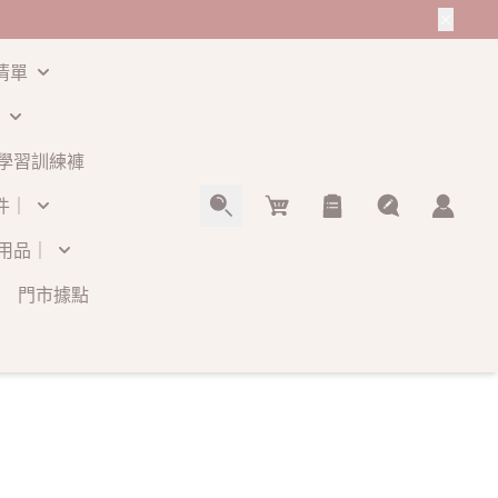
清單
學習訓練褲
Cart
件｜
用品｜
門市據點