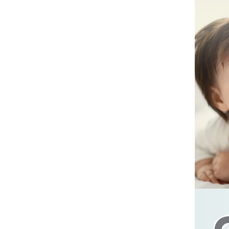
揹巾
台灣MAMAYO│幼兒美術
品牌
-
1-3歲推薦
-
3-6歲推薦
-
6歲以上
Classic World ｜經典啟蒙
教育木玩
泰國PLAN TOYS│優質環
保木頭玩具
澳洲NATURE'S BOTANIC
AL｜寶寶肌膚護理
韓國mongdies｜寶寶防
曬護理