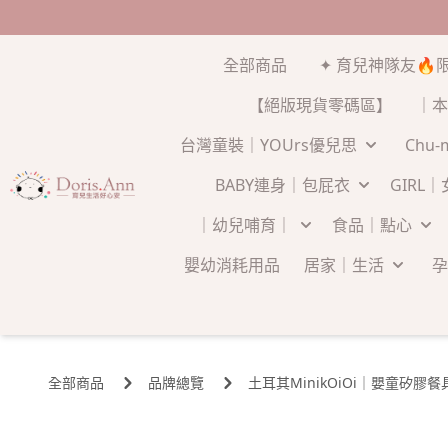
全部商品
✦ 育兒神隊友🔥
【絕版現貨零碼區】
｜本
台灣童裝｜YOUrs優兒思
Chu
BABY連身｜包屁衣
GIRL
｜幼兒哺育｜
食品｜點心
嬰幼消耗用品
居家｜生活
孕
全部商品
品牌總覽
土耳其MinikOiOi｜嬰童矽膠餐