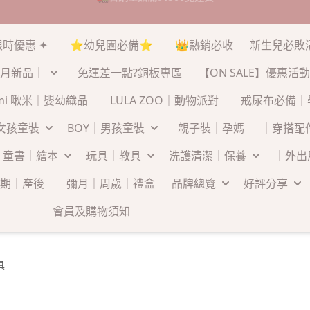
🚛官網全館滿$1500免運費
限時優惠 ✦
⭐幼兒園必備⭐
👑熱銷必收
新生兒必敗
月新品｜
免運差一點?銅板專區
【ON SALE】優惠活動
-mi 啾米｜嬰幼織品
LULA ZOO｜動物派對
戒尿布必備｜
｜女孩童裝
BOY｜男孩童裝
親子裝｜孕媽
｜穿搭配
童書｜繪本
玩具｜教具
洗護清潔｜保養
｜外出
期｜產後
彌月｜周歲｜禮盒
品牌總覽
好評分享
會員及購物須知
具