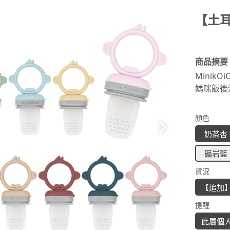
【土耳
商品摘要
Minik
媽咪飯後
顏色
奶茶杏
礦岩藍
貨況
【追加
提醒
此屬個