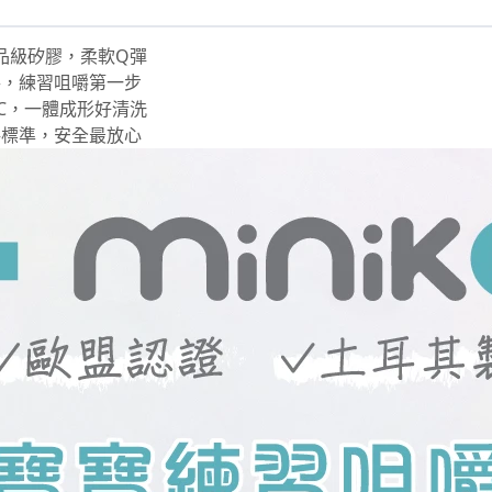
食品級矽膠，柔軟Q彈
手，練習咀嚼第一步
度C，一體成形好清洗
格標準，安全最放心