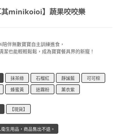
其minikoioi】蔬果咬咬樂
OiOi陪伴無數寶寶自主訓練進食，
清潔也能輕輕鬆鬆，成為寶寶餐具界的新寵！
抹茶綠
石榴紅
靜謐藍
可可棕
蜂蜜黃
迷霧粉
薰衣紫
】
【現貨】
人衛生用品，商品售出不退。