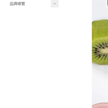
品牌總覽
兒童背包｜書包
居家收納
生活家電｜風扇
LULA ZOO｜動物派對
床寢｜尿布台
韓國UBMOM│哺育系列
童心防護
比利時trixie│有機棉織品
玩具
-
BABY安撫系列
-
動物造型連帽浴巾/
斗篷/圍兜
-
動物造型幼幼背包/
書包
-
愛喝水隨身瓶
華碩文化｜童書