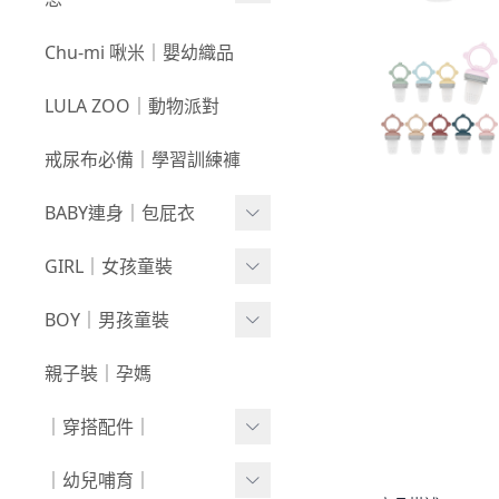
3件$999
戲水｜泳裝
0709新品
咕溜棉系列
Chu-mi 啾米｜嬰幼織品
髮飾｜髮圈
0702新品
-
經典色
LULA ZOO｜動物派對
襪襪｜帽｜圍巾
0618新品
-
小彩豆
戒尿布必備｜學習訓練褲
0611新品
棉甜系列
BABY連身｜包屁衣
0604新品
竹節棉系列
0528新品
Baby Girl
GIRL｜女孩童裝
厚棉系列
0521新品
Baby Boy
絨感棉系列
上身
BOY｜男孩童裝
0514新品
包巾｜配件
新生兒⧸包屁衣
下著
上身
親子裝｜孕媽
0507新品
上下身單品
外套/背心
下著
｜穿搭配件｜
0430新品
連身衣
套裝
外套/背心
寶寶襪⧸童襪
｜幼兒哺育｜
0423新品
圍兜/帽子/其他
洋裝