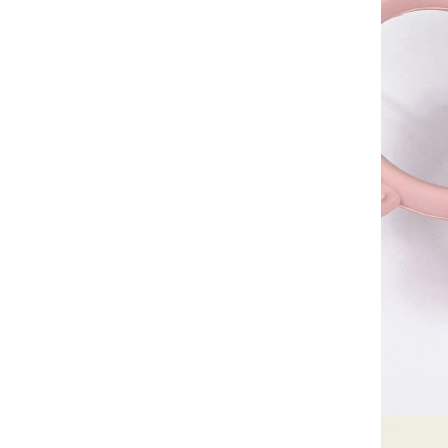
禾流文創｜童書
土耳其MinikOiOi｜嬰童
矽膠餐具
以色列Yookidoo│洗澡⧸探
索玩具
波蘭Maylily│夢幻竹纖維
嬰童寢具
日本TakeMe│媽媽包
美國Itzy Ritzy│安撫玩具
美國Mary Meyer｜安撫系
列
-
彌月禮盒
-
沙沙紙/布書