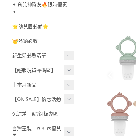
✦ 育兒神隊友🔥限時優惠
✦
⭐幼兒園必備⭐
👑熱銷必收
新生兒必敗清單
新生兒服飾
【絕版現貨零碼區】
新生兒織品
尺寸50-70CM
｜本月新品｜
包巾/抱毯
尺寸73-90CM
0806新品
【ON SALE】優惠活動
尺寸90CM↑
0730新品
秋冬高腰不勒褲任3件$10
免運差一點?銅板專區
新春童裝｜現貨
80
0723新品
台灣童裝｜YOUrs優兒
零碼親子裝
不勒短褲3件$599⧸不勒褲
0716新品
思