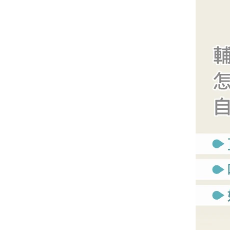
-
手搖鈴
-
安撫巾
-
安撫奶嘴
-
安撫玩偶
美國Copper Pearl│絲滑
超彈寶寶織品
美國OOLY｜玩美藝術創新
文具
德國Avenir Kids｜兒童藝
術手作玩具
德國Haku Yoka｜蜂蠟蠟
筆
德國FLYBABY｜時尚嬰兒