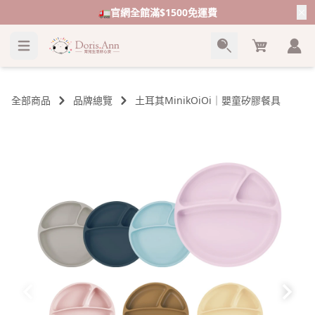
👶夏季不勒褲優惠>不勒短褲任3件$599/不勒長褲任3
件$999
Cart
全部商品
品牌總覽
土耳其MinikOiOi｜嬰童矽膠餐具