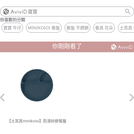
寶寶
你喜歡的分類
寶寶 牛仔
MINIKOIOI 餐盤
餐盤 不銹鋼
餐具 花朵
土耳其
你剛剛看了
【土耳其minikoioi】防滑矽膠餐盤