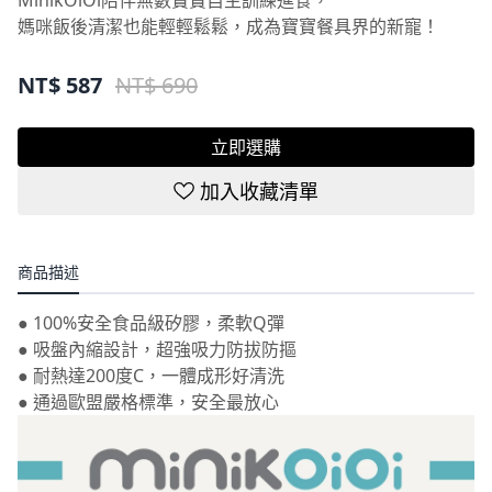
MinikOiOi陪伴無數寶寶自主訓練進食，
媽咪飯後清潔也能輕輕鬆鬆，成為寶寶餐具界的新寵！
NT$
587
NT$ 690
立即選購
加入收藏清單
商品描述
● 100%安全食品級矽膠，柔軟Q彈
● 吸盤內縮設計，超強吸力防拔防摳
● 耐熱達200度C，一體成形好清洗
● 通過歐盟嚴格標準，安全最放心