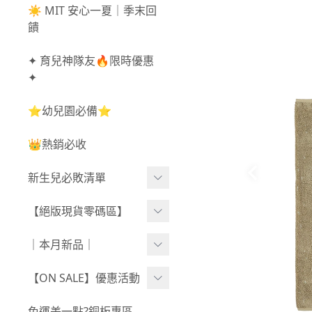
☀️ MIT 安心一夏｜季末回
饋
✦ 育兒神隊友🔥限時優惠
✦
⭐幼兒園必備⭐
👑熱銷必收
新生兒必敗清單
新生兒服飾
【絕版現貨零碼區】
新生兒織品
尺寸50-70CM
｜本月新品｜
包巾/抱毯
尺寸73-90CM
0806新品
【ON SALE】優惠活動
尺寸90CM↑
0730新品
秋冬高腰不勒褲任3件$10
免運差一點?銅板專區