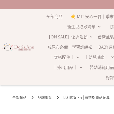
全部商品
☀️ MIT 安心一夏｜季
新生兒必敗清單
【
【ON SALE】優惠活動
台灣童裝
戒尿布必備｜學習訓練褲
BABY
｜穿搭配件｜
｜幼兒哺育｜
｜外出用品｜
嬰幼消耗用品
好評
全部商品
品牌總覽
比利時trixie│有機棉織品玩具