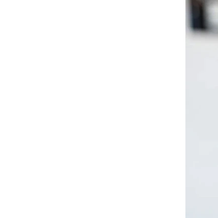
筆
德國FLYBABY｜時尚嬰兒
揹巾
台灣MAMAYO│幼兒美術
品牌
-
1-3歲推薦
-
3-6歲推薦
-
6歲以上
Classic World ｜經典啟蒙
教育木玩
泰國PLAN TOYS│優質環
保木頭玩具
澳洲NATURE'S BOTANIC