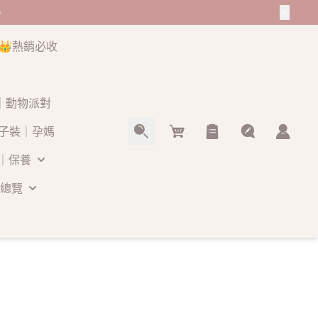
0
👑熱銷必收
O｜動物派對
Cart
子裝｜孕媽
｜保養
總覽