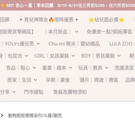
☀️ MIT 安心一夏｜季末回饋 8/10~8/31任三件折$200，任六件折$50
末回饋
✦ 育兒神隊友🔥限時優惠 ✦
⭐幼兒園必備⭐
絕版現貨零碼區】
｜本月新品｜
免運差一點?銅板專區
｜YOUrs優兒思
Chu-mi 啾米｜嬰幼織品
LULA ZO
連身｜包屁衣
GIRL｜女孩童裝
BOY｜男孩童裝
親
食品｜點心
童書｜繪本
玩具｜教具
洗護清潔
居家｜生活
孕期｜產後
彌月｜周歲｜禮盒
品牌
分享
門市據點
會員及購物須知
動物造型連帽浴巾/斗篷/圍兜