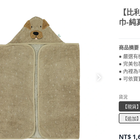
【比利
巾-純
商品摘要
● 嚴選
● 完美
● 內裡
● 可依
貨況
【現貨
【追加
NT$
1,