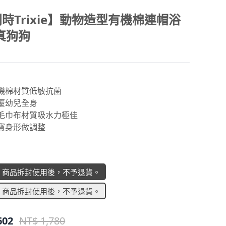
時Trixie】動物造型有機棉連帽浴
真狗狗
有機棉材質低敏抗菌
包覆幼兒全身
為毛巾布材質吸水力極佳
寶寶身形做調整
】商品拆封使用後，不予退貨。
】商品拆封使用後，不予退貨。
602
NT$ 1,780