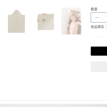
數量
－
商品庫存