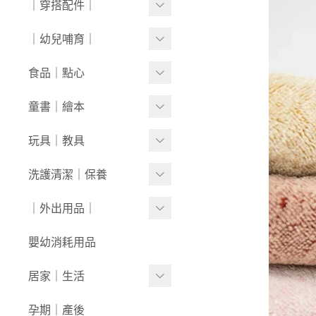
｜穿搭配件｜
0430新品
連身衣
套裝
外套/背心
寶寶襪⧸童襪
｜幼兒哺育｜
0423新品
圍兜/帽子/其他
洋裝
套裝
內褲/學習褲
0416新品
奶瓶｜水壺｜奶嘴
食品｜點心
經典禮盒
圍兜/口水巾
0409新品
餐具｜餐椅
副食品
童書｜繪本
帽/圍巾
0401新品
圍兜｜哺具
零食｜點心
0-1歲
玩具｜教具
髮飾/髮帶
0326新品
營養保健
1-3歲
安撫娃娃/安撫巾
洗護清潔｜保養
寶寶鞋/童鞋
0319新品
3歲+
0-1歲｜啟蒙
洗沐用品
｜外出用品｜
0312新品
1-3歲｜玩具
護理保養
0226新品
收納袋｜媽媽包
嬰幼消耗用品
3歲+｜玩具
浴巾｜澡巾｜防水墊
0204新品
防蚊｜防曬
居家｜生活
戲水玩具
0126新品
嬰兒推車｜背巾｜披風
環境清潔
孕期｜產後