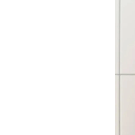
華碩文化｜童書
禾流文創｜童書
土耳其MinikOiOi｜嬰童
矽膠餐具
以色列Yookidoo│洗澡⧸探
索玩具
波蘭Maylily│夢幻竹纖維
嬰童寢具
日本TakeMe│媽媽包
美國Itzy Ritzy│安撫玩具
美國Mary Meyer｜安撫系
列
-
彌月禮盒