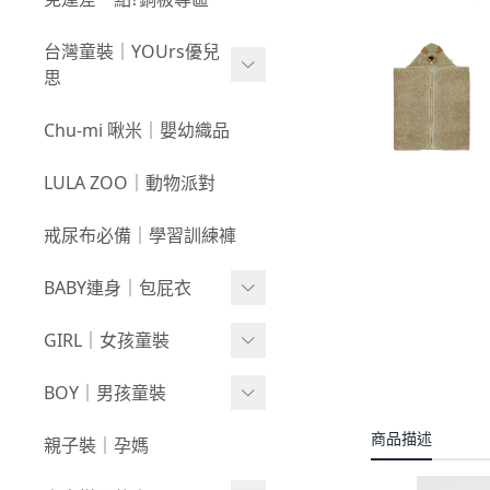
新春童裝｜現貨
80
0723新品
台灣童裝｜YOUrs優兒
零碼親子裝
不勒短褲3件$599⧸不勒褲
0716新品
思
3件$999
戲水｜泳裝
0709新品
咕溜棉系列
Chu-mi 啾米｜嬰幼織品
髮飾｜髮圈
0702新品
-
經典色
LULA ZOO｜動物派對
襪襪｜帽｜圍巾
0618新品
-
小彩豆
戒尿布必備｜學習訓練褲
0611新品
棉甜系列
BABY連身｜包屁衣
0604新品
竹節棉系列
0528新品
Baby Girl
GIRL｜女孩童裝
厚棉系列
0521新品
Baby Boy
絨感棉系列
上身
BOY｜男孩童裝
0514新品
包巾｜配件
新生兒⧸包屁衣
下著
商品描述
上身
親子裝｜孕媽
0507新品
上下身單品
外套/背心
下著