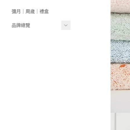
澡盆｜馬桶
學步車｜滑步車
生活日用
彌月｜周歲｜禮盒
泳裝｜戲水
兒童桌椅
品牌總覽
兒童背包｜書包
居家收納
生活家電｜風扇
LULA ZOO｜動物派對
床寢｜尿布台
韓國UBMOM│哺育系列
童心防護
比利時trixie│有機棉織品
玩具
-
BABY安撫系列
-
動物造型連帽浴巾/
斗篷/圍兜
-
動物造型幼幼背包/
書包
-
愛喝水隨身瓶