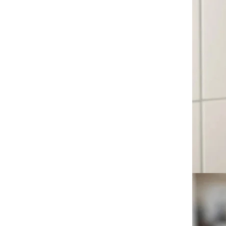
-
沙沙紙/布書
-
手搖鈴
-
安撫巾
-
安撫奶嘴
-
安撫玩偶
美國Copper Pearl│絲滑
超彈寶寶織品
美國OOLY｜玩美藝術創新
文具
德國Avenir Kids｜兒童藝
術手作玩具
德國Haku Yoka｜蜂蠟蠟