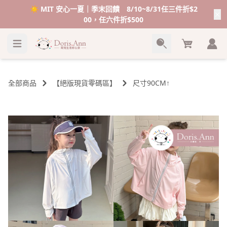
VIP感謝祭💥加碼送＄１００購物金💰
Cart
全部商品
【絕版現貨零碼區】
尺寸90CM↑