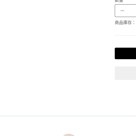
－
商品庫存：