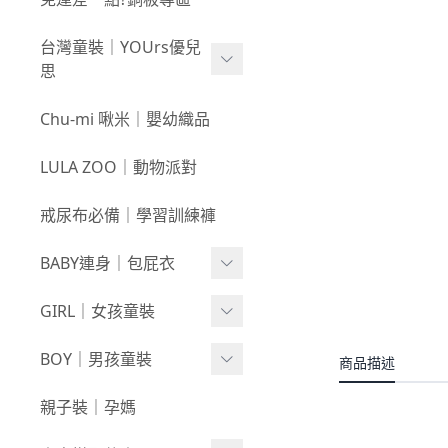
新春童裝｜現貨
80
0723新品
台灣童裝｜YOUrs優兒
零碼親子裝
不勒短褲3件$599⧸不勒褲
0716新品
思
3件$999
戲水｜泳裝
0709新品
咕溜棉系列
Chu-mi 啾米｜嬰幼織品
髮飾｜髮圈
0702新品
-
經典色
LULA ZOO｜動物派對
襪襪｜帽｜圍巾
0618新品
-
小彩豆
戒尿布必備｜學習訓練褲
0611新品
棉甜系列
BABY連身｜包屁衣
0604新品
竹節棉系列
0528新品
Baby Girl
GIRL｜女孩童裝
厚棉系列
0521新品
Baby Boy
絨感棉系列
上身
BOY｜男孩童裝
商品描述
0514新品
包巾｜配件
新生兒⧸包屁衣
下著
上身
親子裝｜孕媽
0507新品
上下身單品
外套/背心
下著