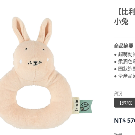
【比利
小兔
商品摘要
● 超萌
● 柔潤
● 圈狀
● 全產品
貨況
【追加
NT$
57
數量