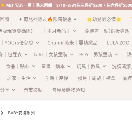
☀️ MIT 安心一夏｜季末回饋 8/10~8/31任三件折$200，任六件折$50
末回饋
✦ 育兒神隊友🔥限時優惠 ✦
⭐幼兒園必備⭐
絕版現貨零碼區】
｜本月新品｜
免運差一點?銅板專區
｜YOUrs優兒思
Chu-mi 啾米｜嬰幼織品
LULA ZO
連身｜包屁衣
GIRL｜女孩童裝
BOY｜男孩童裝
親
食品｜點心
童書｜繪本
玩具｜教具
洗護清潔
居家｜生活
孕期｜產後
彌月｜周歲｜禮盒
品牌
分享
門市據點
會員及購物須知
BABY安撫系列