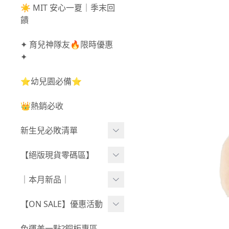
☀️ MIT 安心一夏｜季末回
饋
✦ 育兒神隊友🔥限時優惠
✦
⭐幼兒園必備⭐
👑熱銷必收
新生兒必敗清單
新生兒服飾
【絕版現貨零碼區】
新生兒織品
尺寸50-70CM
｜本月新品｜
包巾/抱毯
尺寸73-90CM
0806新品
【ON SALE】優惠活動
尺寸90CM↑
0730新品
秋冬高腰不勒褲任3件$10
免運差一點?銅板專區