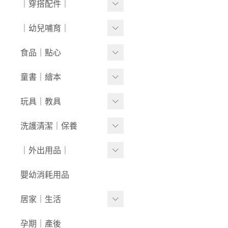
｜穿搭配件｜
0430新品
連身衣
套裝
外套/背心
寶寶襪⧸童襪
｜幼兒哺育｜
0423新品
圍兜/帽子/其他
洋裝
套裝
內褲/學習褲
0416新品
奶瓶｜水壺｜奶嘴
食品｜點心
經典禮盒
圍兜/口水巾
0409新品
餐具｜餐椅
副食品
童書｜繪本
帽/圍巾
0401新品
圍兜｜哺具
零食｜點心
0-1歲
玩具｜教具
髮飾/髮帶
0326新品
營養保健
1-3歲
安撫娃娃/安撫巾
洗護清潔｜保養
寶寶鞋/童鞋
0319新品
3歲+
0-1歲｜啟蒙
洗沐用品
｜外出用品｜
0312新品
1-3歲｜玩具
護理保養
0226新品
收納袋｜媽媽包
嬰幼消耗用品
3歲+｜玩具
浴巾｜澡巾｜防水墊
0204新品
防蚊｜防曬
居家｜生活
戲水玩具
0126新品
嬰兒推車｜背巾｜披風
環境清潔
孕期｜產後