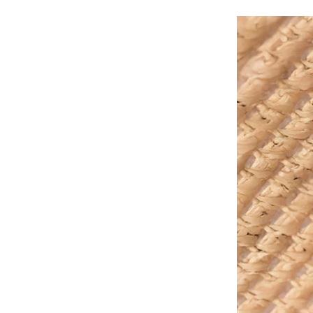
筆
德國FLYBABY｜時尚嬰兒
揹巾
台灣MAMAYO│幼兒美術
品牌
-
1-3歲推薦
-
3-6歲推薦
-
6歲以上
Classic World ｜經典啟蒙
教育木玩
泰國PLAN TOYS│優質環
保木頭玩具
澳洲NATURE'S BOTANIC