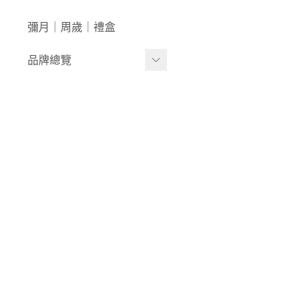
澡盆｜馬桶
學步車｜滑步車
生活日用
彌月｜周歲｜禮盒
泳裝｜戲水
兒童桌椅
品牌總覽
兒童背包｜書包
居家收納
生活家電｜風扇
LULA ZOO｜動物派對
床寢｜尿布台
韓國UBMOM│哺育系列
童心防護
比利時trixie│有機棉織品
玩具
-
BABY安撫系列
-
動物造型連帽浴巾/
斗篷/圍兜
-
動物造型幼幼背包/
書包
-
愛喝水隨身瓶