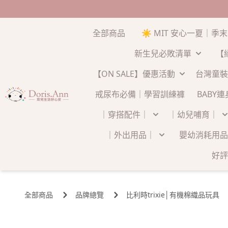
全部商品
☀️ MIT 安心一夏｜季
新生兒必敗清單
【
【ON SALE】優惠活動
台灣童裝
戒尿布必備｜學習訓練褲
BABY
｜穿搭配件｜
｜幼兒哺育｜
｜外出用品｜
嬰幼消耗用品
好評
全部商品
品牌總覽
比利時trixie│有機棉織品玩具