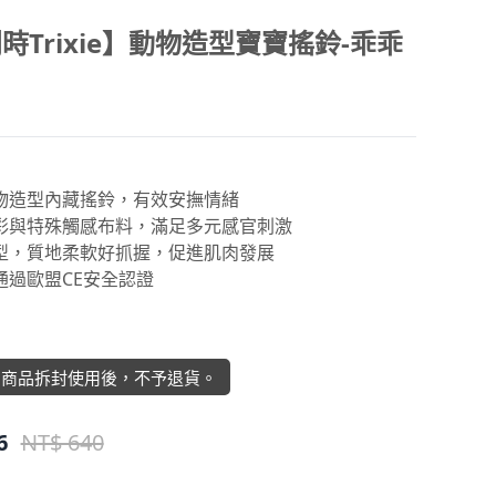
時Trixie】動物造型寶寶搖鈴-乖乖
動物造型內藏搖鈴，有效安撫情緒
色彩與特殊觸感布料，滿足多元感官刺激
造型，質地柔軟好抓握，促進肌肉發展
通過歐盟CE安全認證
】商品拆封使用後，不予退貨。
6
NT$ 640