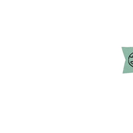
-
沙沙紙/布書
-
手搖鈴
-
安撫巾
-
安撫奶嘴
-
安撫玩偶
美國Copper Pearl│絲滑
超彈寶寶織品
美國OOLY｜玩美藝術創新
文具
德國Avenir Kids｜兒童藝
術手作玩具
德國Haku Yoka｜蜂蠟蠟