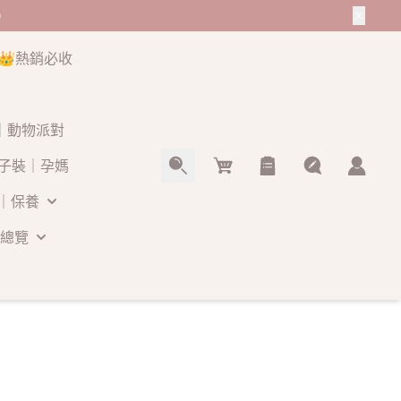
0
👑熱銷必收
O｜動物派對
Cart
子裝｜孕媽
｜保養
總覽