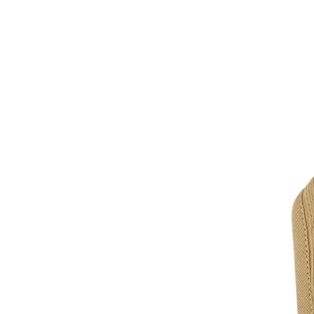
華碩文化｜童書
禾流文創｜童書
土耳其MinikOiOi｜嬰童
矽膠餐具
以色列Yookidoo│洗澡⧸探
索玩具
波蘭Maylily│夢幻竹纖維
嬰童寢具
日本TakeMe│媽媽包
美國Itzy Ritzy│安撫玩具
美國Mary Meyer｜安撫系
列
-
彌月禮盒