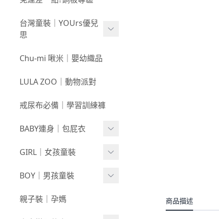
新春童裝｜現貨
80
0723新品
台灣童裝｜YOUrs優兒
零碼親子裝
不勒短褲3件$599⧸不勒褲
0716新品
思
3件$999
戲水｜泳裝
0709新品
咕溜棉系列
Chu-mi 啾米｜嬰幼織品
髮飾｜髮圈
0702新品
-
經典色
LULA ZOO｜動物派對
襪襪｜帽｜圍巾
0618新品
-
小彩豆
戒尿布必備｜學習訓練褲
0611新品
棉甜系列
BABY連身｜包屁衣
0604新品
竹節棉系列
0528新品
Baby Girl
GIRL｜女孩童裝
厚棉系列
0521新品
Baby Boy
絨感棉系列
上身
BOY｜男孩童裝
0514新品
包巾｜配件
新生兒⧸包屁衣
下著
上身
親子裝｜孕媽
商品描述
0507新品
上下身單品
外套/背心
下著