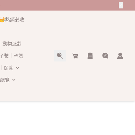
0
👑熱銷必收
O｜動物派對
Cart
子裝｜孕媽
｜保養
總覽