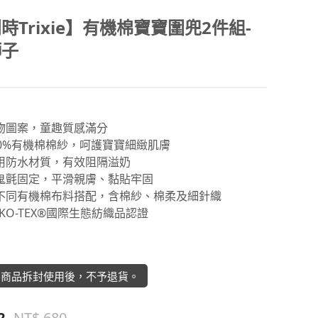
時Trixie】有機棉寶寶圍兜2件組-
獅子
動物圖案，童趣質感滿分
100%有機棉棉紗，呵護寶寶細緻肌膚
採用防水材質，有效阻隔溢奶
魔鬼氈固定，平滑親膚、黏貼牢固
由不同有機棉布料搭配，含棉紗、棉柔及細針織
EKO-TEX®國際生態紡織品認證
】商品拆封使用後，不予退貨。
2
NT$ 680