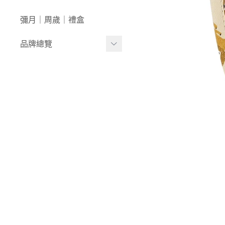
澡盆｜馬桶
學步車｜滑步車
生活日用
彌月｜周歲｜禮盒
泳裝｜戲水
兒童桌椅
品牌總覽
兒童背包｜書包
居家收納
生活家電｜風扇
LULA ZOO｜動物派對
床寢｜尿布台
韓國UBMOM│哺育系列
童心防護
比利時trixie│有機棉織品
玩具
-
BABY安撫系列
-
動物造型連帽浴巾/
斗篷/圍兜
-
動物造型幼幼背包/
書包
-
愛喝水隨身瓶