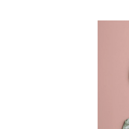
筆
德國FLYBABY｜時尚嬰兒
揹巾
台灣MAMAYO│幼兒美術
品牌
-
1-3歲推薦
-
3-6歲推薦
-
6歲以上
Classic World ｜經典啟蒙
教育木玩
泰國PLAN TOYS│優質環
保木頭玩具
澳洲NATURE'S BOTANIC