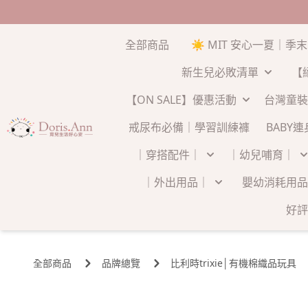
全部商品
☀️ MIT 安心一夏｜季
新生兒必敗清單
【
【ON SALE】優惠活動
台灣童裝
戒尿布必備｜學習訓練褲
BABY
｜穿搭配件｜
｜幼兒哺育｜
｜外出用品｜
嬰幼消耗用品
好評
全部商品
品牌總覽
比利時trixie│有機棉織品玩具