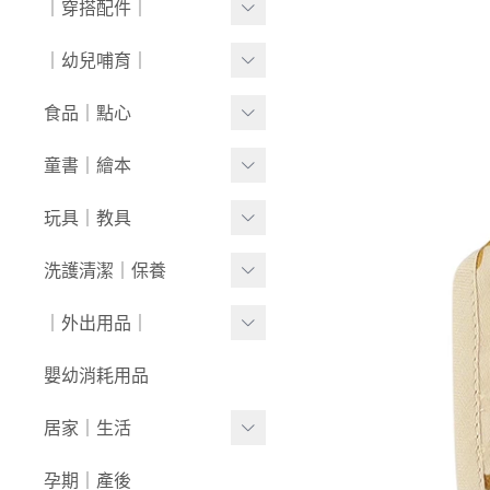
｜穿搭配件｜
0430新品
連身衣
套裝
外套/背心
寶寶襪⧸童襪
｜幼兒哺育｜
0423新品
圍兜/帽子/其他
洋裝
套裝
內褲/學習褲
0416新品
奶瓶｜水壺｜奶嘴
食品｜點心
經典禮盒
圍兜/口水巾
0409新品
餐具｜餐椅
副食品
童書｜繪本
帽/圍巾
0401新品
圍兜｜哺具
零食｜點心
0-1歲
玩具｜教具
髮飾/髮帶
0326新品
營養保健
1-3歲
安撫娃娃/安撫巾
洗護清潔｜保養
寶寶鞋/童鞋
0319新品
3歲+
0-1歲｜啟蒙
洗沐用品
｜外出用品｜
0312新品
1-3歲｜玩具
護理保養
0226新品
收納袋｜媽媽包
嬰幼消耗用品
3歲+｜玩具
浴巾｜澡巾｜防水墊
0204新品
防蚊｜防曬
居家｜生活
戲水玩具
0126新品
嬰兒推車｜背巾｜披風
環境清潔
孕期｜產後