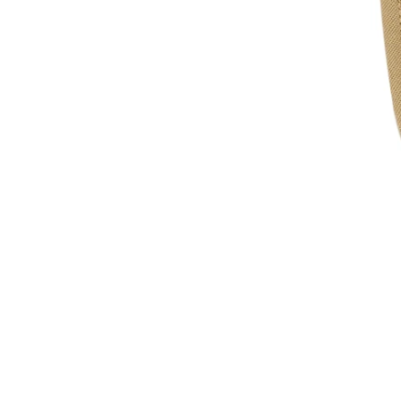
-
沙沙紙/布書
-
手搖鈴
-
安撫巾
-
安撫奶嘴
-
安撫玩偶
美國Copper Pearl│絲滑
超彈寶寶織品
美國OOLY｜玩美藝術創新
文具
德國Avenir Kids｜兒童藝
術手作玩具
德國Haku Yoka｜蜂蠟蠟