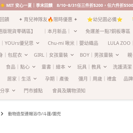
☀️ MIT 安心一夏｜季末回饋 8/10~8/31任三件折$200，任六件折$50
末回饋
✦ 育兒神隊友🔥限時優惠 ✦
⭐幼兒園必備⭐
絕版現貨零碼區】
｜本月新品｜
免運差一點?銅板專區
｜YOUrs優兒思
Chu-mi 啾米｜嬰幼織品
LULA ZO
連身｜包屁衣
GIRL｜女孩童裝
BOY｜男孩童裝
親
食品｜點心
童書｜繪本
玩具｜教具
洗護清潔
居家｜生活
孕期｜產後
彌月｜周歲｜禮盒
品牌
分享
門市據點
會員及購物須知
動物造型連帽浴巾/斗篷/圍兜