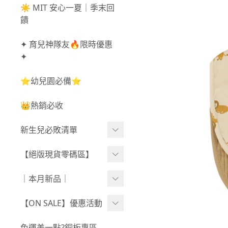
☀️ MIT 安心一夏｜季末回
饋
✦ 育兒神隊友🔥限時優惠
✦
⭐幼兒園必備⭐
👑熱銷必收
新生兒必敗清單
新生兒服飾
【絕版現貨零碼區】
新生兒織品
尺寸50-70CM
｜本月新品｜
包巾/抱毯
尺寸73-90CM
0806新品
【ON SALE】優惠活動
尺寸90CM↑
0730新品
秋冬高腰不勒褲任3件$10
免運差一點?銅板專區