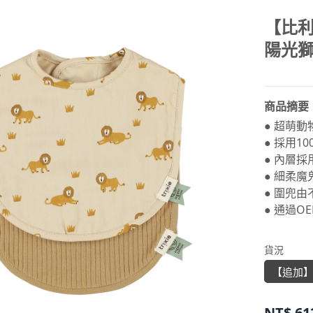
【比利
陽光
商品摘要
● 超萌
● 採用
● 內層
● 細柔
● 圍兜
● 通過O
貨況
【追加
NT$
61