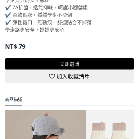
✔ 7A抗菌，透氣抑味，呵護小腳健康
✔ 柔軟點膠，穩穩學步不滑倒
✔ 彈性襪口，無勒痕，舒適貼合不掉落
學走路更安全，媽媽更安心！
NT$
79
立即選購
加入收藏清單
商品描述