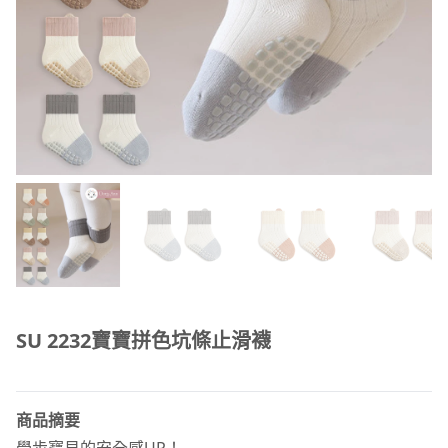
SU 2232寶寶拼色坑條止滑襪
商品摘要
學步寶貝的安全感UP！