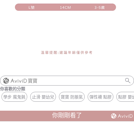
寶寶
你喜歡的分類
學步 魔鬼氈
止滑 嬰幼兒
寶寶 防脹氣
彈性襪 點膠
點膠 嬰
你剛剛看了