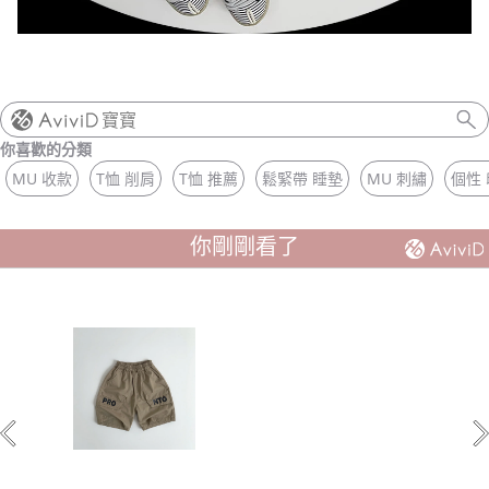
寶寶
你喜歡的分類
MU 收款
T恤 削肩
T恤 推薦
鬆緊帶 睡墊
MU 刺繡
個性
你剛剛看了