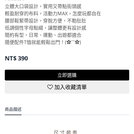
立體大口袋設計，實用又帶點街頭感
輕盈耐穿的布料，活動力MAX，怎麼玩都自在
腰部鬆緊帶設計，穿脫方便，不勒肚肚
低調個性字母點綴，讓整體更有設計感
簡約有型，日常、運動、出遊都適合
隨便配件T恤就能輕鬆出門！‎(✿˘˘✿)
NT$
390
立即選購
加入收藏清單
商品描述