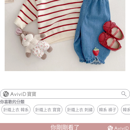
寶寶
你喜歡的分類
針織上衣 韓系
針織上衣 寶寶
針織上衣 刺繡
韓系 褲子
韓系
你剛剛看了