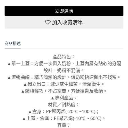
立即選購
加入收藏清單
商品描述
產品特色：
▲單一上蓋：方便一次倒入奶粉，上蓋內層有貼心的分隔
設計，奶粉不混灑。
▲流暢曲線：精巧簡潔的設計，讓奶粉快速倒出不殘留。
▲獨立出口：減少孳生細菌，清潔衛生。
▲體積輕巧，不占空間，方便攜帶及收納。
▲專利產品。
材質／耐熱度：
▲盒身：PP聚丙烯(-20℃ ~100℃)；
▲上蓋、盒塞：PE聚乙烯(-10℃ ~ 60℃)。
容量：