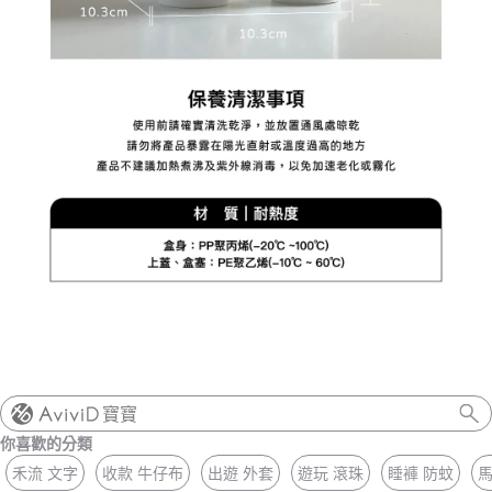
寶寶
你喜歡的分類
禾流 文字
收款 牛仔布
出遊 外套
遊玩 滾珠
睡褲 防蚊
馬