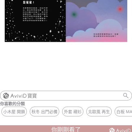
寶寶
你喜歡的分類
小木屋 開鎖
秋冬 出門必備
外套 襯衫
北歐風 再生
白板 MA
你剛剛看了