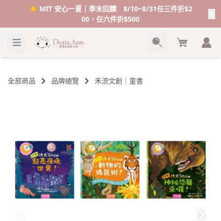
☀️ MIT 安心一夏｜季末回饋 8/10~8/31任三件折$2
00，任六件折$500
Cart
全部商品
品牌總覽
禾流文創｜童書