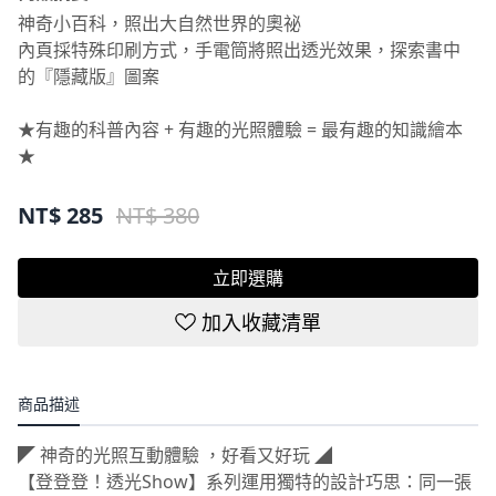
神奇小百科，照出大自然世界的奧祕
內頁採特殊印刷方式，手電筒將照出透光效果，探索書中
的『隱藏版』圖案
★有趣的科普內容 + 有趣的光照體驗 = 最有趣的知識繪本
★
NT$
285
NT$ 380
立即選購
加入收藏清單
商品描述
◤ 神奇的光照互動體驗 ，好看又好玩 ◢
【登登登！透光Show】系列運用獨特的設計巧思：同一張