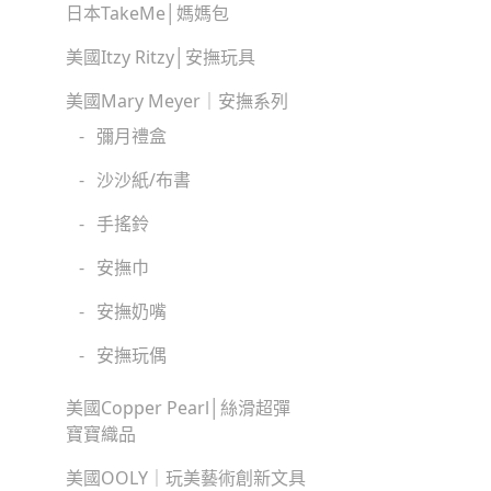
日本TakeMe│媽媽包
美國Itzy Ritzy│安撫玩具
美國Mary Meyer｜安撫系列
-
彌月禮盒
-
沙沙紙/布書
-
手搖鈴
-
安撫巾
-
安撫奶嘴
-
安撫玩偶
美國Copper Pearl│絲滑超彈
寶寶織品
美國OOLY｜玩美藝術創新文具