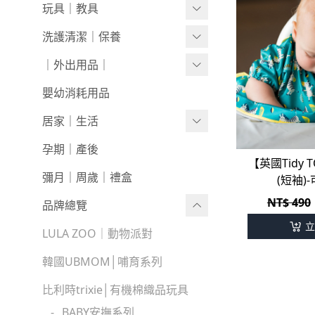
0423新品
經典禮盒
帽/圍巾
圍兜｜哺具
零食｜點心
0-1歲
玩具｜教具
0416新品
髮飾/髮帶
營養保健
1-3歲
安撫娃娃/安撫巾
洗護清潔｜保養
0409新品
寶寶鞋/童鞋
3歲+
0-1歲｜啟蒙
洗沐用品
｜外出用品｜
0401新品
1-3歲｜玩具
護理保養
收納袋｜媽媽包
嬰幼消耗用品
0326新品
3歲+｜玩具
浴巾｜澡巾｜防水墊
防蚊｜防曬
居家｜生活
0319新品
戲水玩具
嬰兒推車｜背巾｜披風
環境清潔
孕期｜產後
【英國Tidy
0312新品
澡盆｜馬桶
學步車｜滑步車
生活日用
彌月｜周歲｜禮盒
(短袖)
NT$ 490
0226新品
泳裝｜戲水
兒童桌椅
品牌總覽
立
0204新品
兒童背包｜書包
居家收納
LULA ZOO｜動物派對
0126新品
生活家電｜風扇
床寢｜尿布台
韓國UBMOM│哺育系列
童心防護
比利時trixie│有機棉織品玩具
-
BABY安撫系列