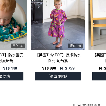
庫存
32
庫存
30
 TOT】防水圍兜
【英國Tidy TOT】長版防水
【英國T
-可愛斑馬
圍兜-葡萄紫
NT$
440
NT$ 890
NT$
799
NT$
即選購
立即選購