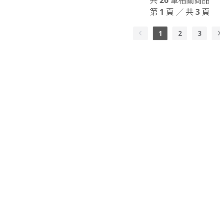
共
26
筆相關商品
第
1
頁 ／ 共
3
頁
1
2
3