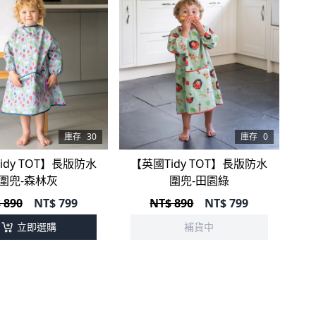
庫存
30
庫存
0
idy TOT】長版防水
【英國Tidy TOT】長版防水
圍兜-森林灰
圍兜-田園綠
 890
NT$
799
NT$ 890
NT$
799
立即選購
補貨中