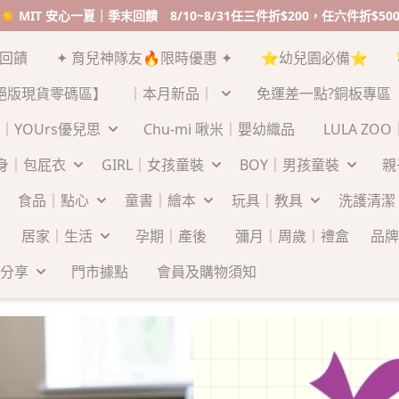
☀️ MIT 安心一夏｜季末回饋 8/10~8/31任三件折$200，任六件折$50
末回饋
✦ 育兒神隊友🔥限時優惠 ✦
⭐幼兒園必備⭐
絕版現貨零碼區】
｜本月新品｜
免運差一點?銅板專區
｜YOUrs優兒思
Chu-mi 啾米｜嬰幼織品
LULA ZO
連身｜包屁衣
GIRL｜女孩童裝
BOY｜男孩童裝
親
食品｜點心
童書｜繪本
玩具｜教具
洗護清潔
居家｜生活
孕期｜產後
彌月｜周歲｜禮盒
品牌
分享
門市據點
會員及購物須知