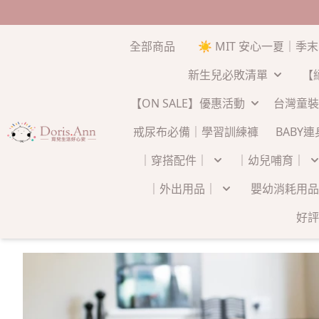
全部商品
☀️ MIT 安心一夏｜季
新生兒必敗清單
【
【ON SALE】優惠活動
台灣童裝
戒尿布必備｜學習訓練褲
BABY
｜穿搭配件｜
｜幼兒哺育｜
｜外出用品｜
嬰幼消耗用品
好評