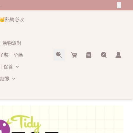
0
👑熱銷必收
O｜動物派對
Cart
子裝｜孕媽
｜保養
總覽