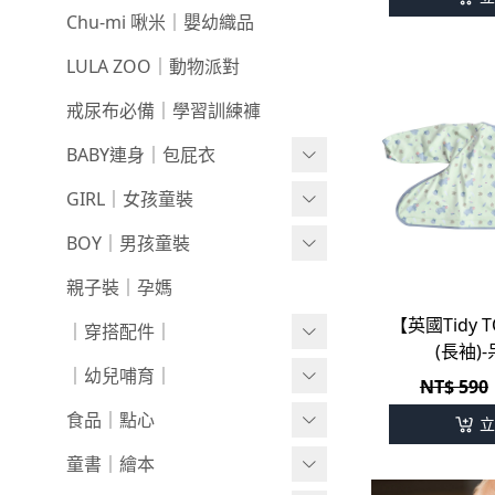
$999
零碼親子裝
0716新品
咕溜棉系列
Chu-mi 啾米｜嬰幼織品
-
經典色
戲水｜泳裝
0709新品
LULA ZOO｜動物派對
-
小彩豆
髮飾｜髮圈
0702新品
戒尿布必備｜學習訓練褲
襪襪｜帽｜圍巾
0618新品
棉甜系列
BABY連身｜包屁衣
0611新品
竹節棉系列
Baby Girl
GIRL｜女孩童裝
0604新品
厚棉系列
Baby Boy
上身
BOY｜男孩童裝
0528新品
絨感棉系列
包巾｜配件
下著
上身
親子裝｜孕媽
【英國Tidy
0521新品
新生兒⧸包屁衣
外套/背心
下著
｜穿搭配件｜
(長袖)
0514新品
上下身單品
套裝
外套/背心
寶寶襪⧸童襪
｜幼兒哺育｜
NT$ 590
0507新品
連身衣
洋裝
套裝
內褲/學習褲
奶瓶｜水壺｜奶嘴
食品｜點心
立
0430新品
圍兜/帽子/其他
圍兜/口水巾
餐具｜餐椅
副食品
童書｜繪本