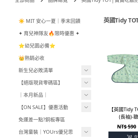
英國Tidy 
☀️ MIT 安心一夏｜季末回饋
✦ 育兒神隊友🔥限時優惠 ✦
⭐幼兒園必備⭐
👑熱銷必收
新生兒必敗清單
新生兒服飾
【絕版現貨零碼區】
新生兒織品
尺寸50-70CM
｜本月新品｜
包巾/抱毯
尺寸73-90CM
0806新品
【ON SALE】優惠活動
【英國Tidy
(長袖)
尺寸90CM↑
0730新品
秋冬高腰不勒褲任3件$1080
免運差一點?銅板專區
NT$ 590
新春童裝｜現貨
0723新品
不勒短褲3件$599⧸不勒褲3件
台灣童裝｜YOUrs優兒思
立