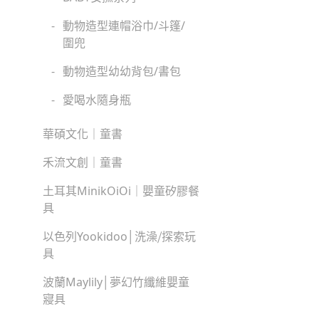
-
動物造型連帽浴巾/斗篷/
圍兜
-
動物造型幼幼背包/書包
-
愛喝水隨身瓶
華碩文化｜童書
禾流文創｜童書
土耳其MinikOiOi｜嬰童矽膠餐
具
以色列Yookidoo│洗澡⧸探索玩
具
波蘭Maylily│夢幻竹纖維嬰童
寢具