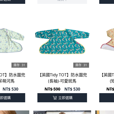
庫存
31
庫存
31
 TOT】防水圍兜
【英國Tidy TOT】防水圍兜
【英國T
-呆萌河馬
(長袖)-可愛斑馬
(
NT$
530
NT$ 590
NT$
530
NT$
即選購
立即選購