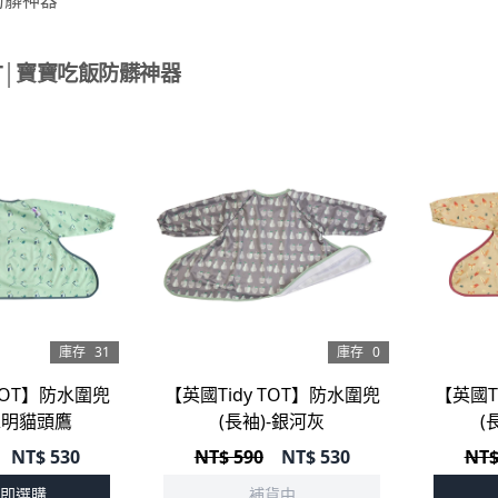
TOT│寶寶吃飯防髒神器
庫存
31
庫存
0
 TOT】防水圍兜
【英國Tidy TOT】防水圍兜
【英國T
-聰明貓頭鷹
(長袖)-銀河灰
(
NT$
530
NT$ 590
NT$
530
NT$
即選購
補貨中