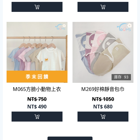
季 末 回 饋
庫存
325
庫存
93
M065方臉小動物上衣
M269好棉靜音包巾
NT$ 750
NT$ 1050
NT$
490
NT$
680