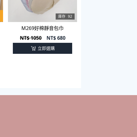
庫存
92
M269好棉靜音包巾
NT$ 1050
NT$
680
立即選購