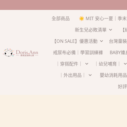
全部商品
☀️ MIT 安心一夏｜季
新生兒必敗清單
【
【ON SALE】優惠活動
台灣童裝
戒尿布必備｜學習訓練褲
BABY
｜穿搭配件｜
｜幼兒哺育｜
｜外出用品｜
嬰幼消耗用品
好評