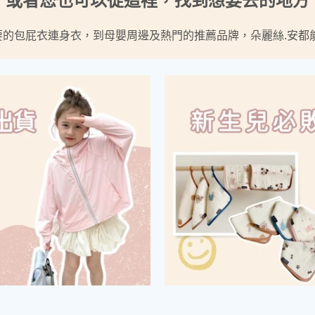
要的包屁衣連身衣，到母嬰周邊及熱門的推薦品牌，朵麗絲.安都能