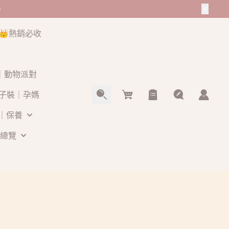
0
👑熱銷必收
O｜動物派對
Cart
子裝｜孕媽
｜保養
總覽