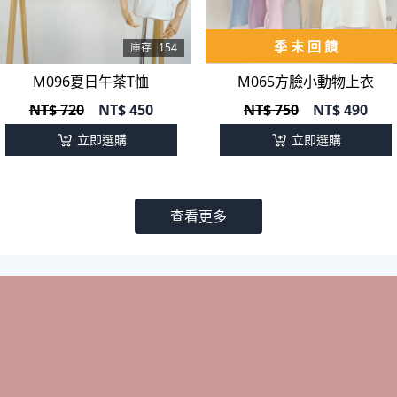
季 末 回 饋
庫存
154
庫存
325
M096夏日午茶T恤
M065方臉小動物上衣
NT$ 720
NT$
450
NT$ 750
NT$
490
立即選購
立即選購
查看更多