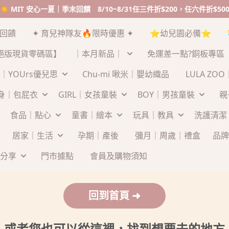
☀️ MIT 安心一夏｜季末回饋 8/10~8/31任三件折$200，任六件折$50
末回饋
✦ 育兒神隊友🔥限時優惠 ✦
⭐幼兒園必備⭐
絕版現貨零碼區】
｜本月新品｜
免運差一點?銅板專區
｜YOUrs優兒思
Chu-mi 啾米｜嬰幼織品
LULA ZO
連身｜包屁衣
GIRL｜女孩童裝
BOY｜男孩童裝
親
食品｜點心
童書｜繪本
玩具｜教具
洗護清潔
居家｜生活
孕期｜產後
彌月｜周歲｜禮盒
品牌
分享
門市據點
會員及購物須知
回到首頁 ➜
或者您也可以從這裡，找到想要去的地方