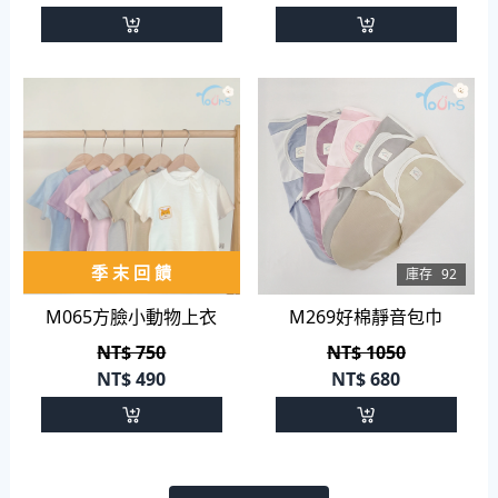
季 末 回 饋
庫存
325
庫存
92
M065方臉小動物上衣
M269好棉靜音包巾
NT$ 750
NT$ 1050
NT$
490
NT$
680