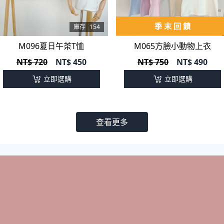
季 末 回 饋
庫存
154
庫存
325
M096夏日午茶T恤
M065方臉小動物上衣
NT$ 720
NT$
450
NT$ 750
NT$
490
立即選購
立即選購
查看更多