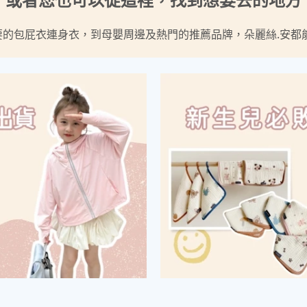
要的包屁衣連身衣，到母嬰周邊及熱門的推薦品牌，朵麗絲.安都能