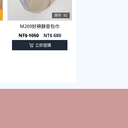
庫存
92
M269好棉靜音包巾
NT$ 1050
NT$
680
立即選購