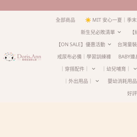
全部商品
☀️ MIT 安心一夏｜季
新生兒必敗清單
【
【ON SALE】優惠活動
台灣童裝
戒尿布必備｜學習訓練褲
BABY
｜穿搭配件｜
｜幼兒哺育｜
｜外出用品｜
嬰幼消耗用品
好評