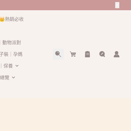
👑熱銷必收
O｜動物派對
Cart
子裝｜孕媽
｜保養
總覽