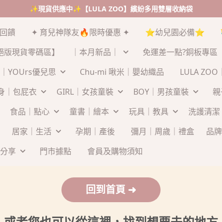
✨現貨供應中✨【LULA ZOO】繽紛多用雙層收納袋
末回饋
✦ 育兒神隊友🔥限時優惠 ✦
⭐幼兒園必備⭐
絕版現貨零碼區】
｜本月新品｜
免運差一點?銅板專區
｜YOUrs優兒思
Chu-mi 啾米｜嬰幼織品
LULA ZO
連身｜包屁衣
GIRL｜女孩童裝
BOY｜男孩童裝
親
食品｜點心
童書｜繪本
玩具｜教具
洗護清潔
居家｜生活
孕期｜產後
彌月｜周歲｜禮盒
品牌
分享
門市據點
會員及購物須知
回到首頁 ➜
或者您也可以從這裡，找到想要去的地方